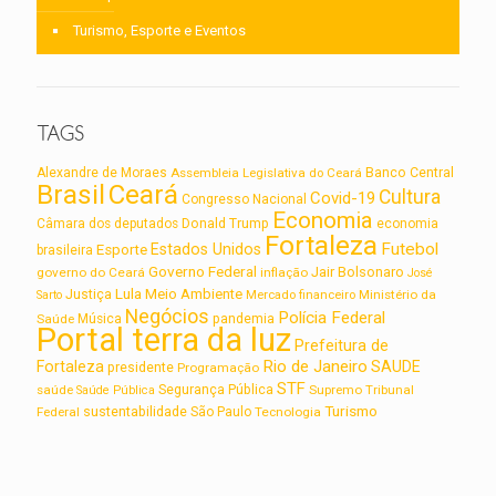
Turismo, Esporte e Eventos
TAGS
Alexandre de Moraes
Assembleia Legislativa do Ceará
Banco Central
Brasil
Ceará
Cultura
Covid-19
Congresso Nacional
Economia
Câmara dos deputados
Donald Trump
economia
Fortaleza
Futebol
Estados Unidos
Esporte
brasileira
Governo Federal
Jair Bolsonaro
governo do Ceará
inflação
José
Lula
Meio Ambiente
Justiça
Ministério da
Sarto
Mercado financeiro
Negócios
Polícia Federal
Saúde
Música
pandemia
Portal terra da luz
Prefeitura de
Rio de Janeiro
Fortaleza
SAUDE
presidente
Programação
STF
saúde
Segurança Pública
Supremo Tribunal
Saúde Pública
Turismo
sustentabilidade
Federal
São Paulo
Tecnologia