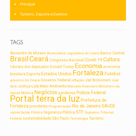
Principal
Turismo, Esporte e Eventos
TAGS
Alexandre de Moraes
Assembleia Legislativa do Ceará
Banco Central
Brasil
Ceará
Cultura
Covid-19
Congresso Nacional
Economia
Câmara dos deputados
Donald Trump
economia
Fortaleza
Futebol
Estados Unidos
Esporte
brasileira
Governo Federal
Jair Bolsonaro
governo do Ceará
inflação
José
Lula
Meio Ambiente
Justiça
Ministério da
Sarto
Mercado financeiro
Negócios
Polícia Federal
Saúde
Música
pandemia
Portal terra da luz
Prefeitura de
Rio de Janeiro
Fortaleza
SAUDE
presidente
Programação
STF
saúde
Segurança Pública
Supremo Tribunal
Saúde Pública
Turismo
sustentabilidade
Federal
São Paulo
Tecnologia