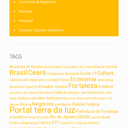
Economia & Negócios
Notícias
Principal
Turismo, Esporte e Eventos
TAGS
Alexandre de Moraes
Assembleia Legislativa do Ceará
Banco Central
Brasil
Ceará
Cultura
Covid-19
Congresso Nacional
Economia
Câmara dos deputados
Donald Trump
economia
Fortaleza
Futebol
Estados Unidos
Esporte
brasileira
Governo Federal
Jair Bolsonaro
governo do Ceará
inflação
José
Lula
Meio Ambiente
Justiça
Ministério da
Sarto
Mercado financeiro
Negócios
Polícia Federal
Saúde
Música
pandemia
Portal terra da luz
Prefeitura de Fortaleza
Rio de Janeiro
SAUDE
presidente
Programação
saúde
Saúde
STF
Segurança Pública
Supremo Tribunal Federal
Pública