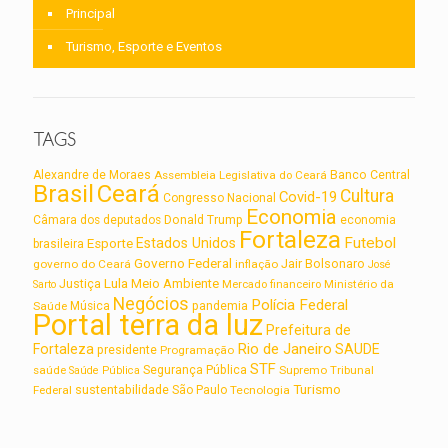
Principal
Turismo, Esporte e Eventos
TAGS
Alexandre de Moraes
Assembleia Legislativa do Ceará
Banco Central
Brasil
Ceará
Cultura
Covid-19
Congresso Nacional
Economia
Câmara dos deputados
Donald Trump
economia
Fortaleza
Futebol
Estados Unidos
Esporte
brasileira
Governo Federal
Jair Bolsonaro
governo do Ceará
inflação
José
Lula
Meio Ambiente
Justiça
Ministério da
Sarto
Mercado financeiro
Negócios
Polícia Federal
Saúde
Música
pandemia
Portal terra da luz
Prefeitura de
Rio de Janeiro
Fortaleza
SAUDE
presidente
Programação
STF
saúde
Segurança Pública
Supremo Tribunal
Saúde Pública
Turismo
sustentabilidade
Federal
São Paulo
Tecnologia