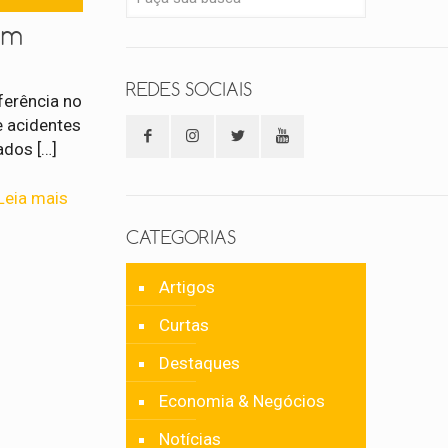
om
á
REDES SOCIAIS
ferência no
e acidentes
dados
[…]
Leia mais
CATEGORIAS
Artigos
Curtas
Destaques
Economia & Negócios
Notícias