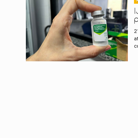
I
2
a
c