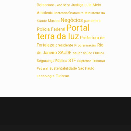
Lula
Bolsonaro
Meio
Justiça
José Sarto
Ambiente
Ministério da
Mercado financeiro
Negócios
Saúde
Música
pandemia
Portal
Polícia Federal
terra da luz
Prefeitura de
Rio
Fortaleza
presidente
Programação
de Janeiro
SAUDE
saúde
Saúde Pública
STF
Segurança Pública
Supremo Tribunal
sustentabilidade
Federal
São Paulo
Turismo
Tecnologia