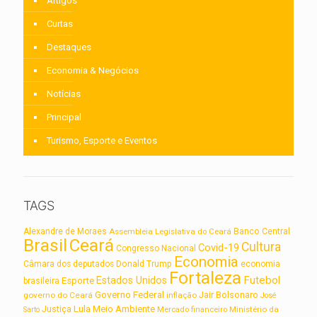
Artigos
Curtas
Destaques
Economia & Negócios
Notícias
Principal
Turismo, Esporte e Eventos
TAGS
Alexandre de Moraes
Assembleia Legislativa do Ceará
Banco Central
Brasil
Ceará
Cultura
Covid-19
Congresso Nacional
Economia
Câmara dos deputados
Donald Trump
economia
Fortaleza
Futebol
Estados Unidos
Esporte
brasileira
Governo Federal
Jair Bolsonaro
governo do Ceará
inflação
José
Lula
Meio Ambiente
Justiça
Ministério da
Sarto
Mercado financeiro