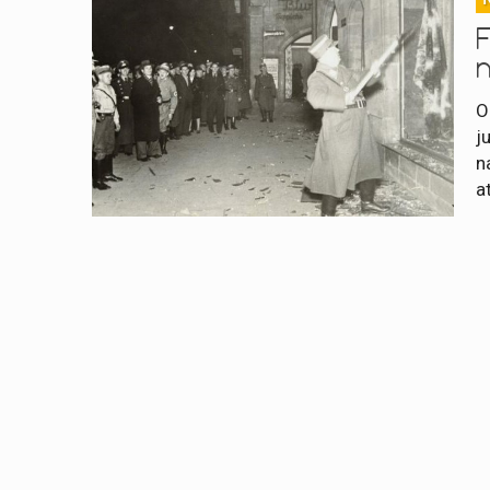
n
O
j
n
a