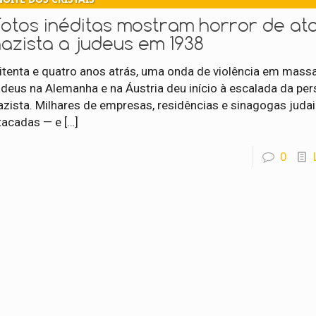
Fotos inéditas mostram horror de at
azista a judeus em 1938
itenta e quatro anos atrás, uma onda de violência em mass
udeus na Alemanha e na Áustria deu início à escalada da pe
azista. Milhares de empresas, residências e sinagogas juda
tacadas — e
[…]
0