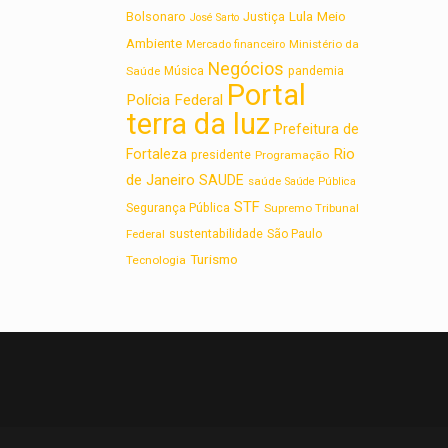
Lula
Bolsonaro
Meio
Justiça
José Sarto
Ambiente
Ministério da
Mercado financeiro
Negócios
Saúde
Música
pandemia
Portal
Polícia Federal
terra da luz
Prefeitura de
Rio
Fortaleza
presidente
Programação
de Janeiro
SAUDE
saúde
Saúde Pública
STF
Segurança Pública
Supremo Tribunal
sustentabilidade
Federal
São Paulo
Turismo
Tecnologia