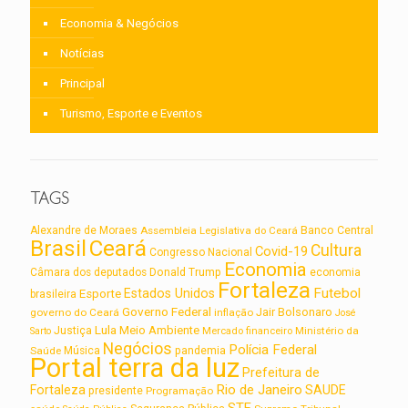
Economia & Negócios
Notícias
Principal
Turismo, Esporte e Eventos
TAGS
Alexandre de Moraes
Assembleia Legislativa do Ceará
Banco Central
Brasil
Ceará
Cultura
Covid-19
Congresso Nacional
Economia
Câmara dos deputados
Donald Trump
economia
Fortaleza
Futebol
Estados Unidos
Esporte
brasileira
Governo Federal
Jair Bolsonaro
governo do Ceará
inflação
José
Lula
Meio Ambiente
Justiça
Ministério da
Sarto
Mercado financeiro
Negócios
Polícia Federal
Saúde
Música
pandemia
Portal terra da luz
Prefeitura de
Rio de Janeiro
Fortaleza
SAUDE
presidente
Programação