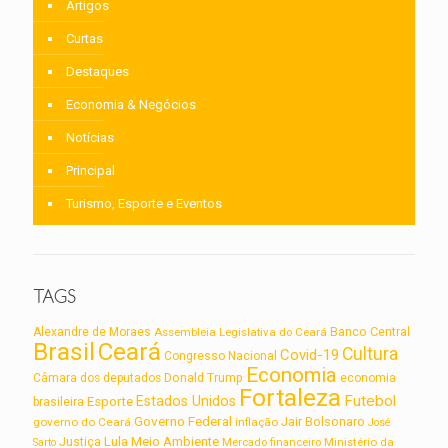
Artigos
Curtas
Destaques
Economia & Negócios
Notícias
Principal
Turismo, Esporte e Eventos
TAGS
Alexandre de Moraes
Assembleia Legislativa do Ceará
Banco Central
Brasil
Ceará
Cultura
Covid-19
Congresso Nacional
Economia
Câmara dos deputados
Donald Trump
economia
Fortaleza
Futebol
Estados Unidos
Esporte
brasileira
Governo Federal
Jair Bolsonaro
governo do Ceará
inflação
José
Lula
Meio Ambiente
Justiça
Ministério da
Sarto
Mercado financeiro