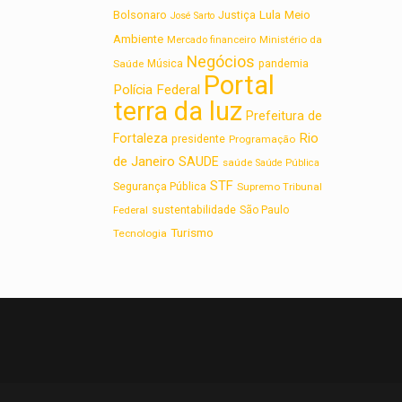
Lula
Bolsonaro
Meio
Justiça
José Sarto
Ambiente
Ministério da
Mercado financeiro
Negócios
Saúde
Música
pandemia
Portal
Polícia Federal
terra da luz
Prefeitura de
Rio
Fortaleza
presidente
Programação
de Janeiro
SAUDE
saúde
Saúde Pública
STF
Segurança Pública
Supremo Tribunal
sustentabilidade
Federal
São Paulo
Turismo
Tecnologia