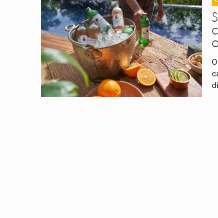
S
a
O
c
d