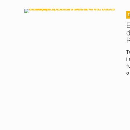
E
d
T
i
f
o