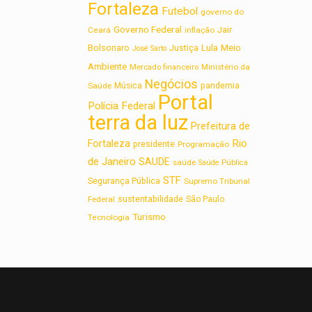
Fortaleza
Futebol
governo do
Governo Federal
Jair
Ceará
inflação
Lula
Bolsonaro
Meio
Justiça
José Sarto
Ambiente
Ministério da
Mercado financeiro
Negócios
Saúde
Música
pandemia
Portal
Polícia Federal
terra da luz
Prefeitura de
Rio
Fortaleza
presidente
Programação
de Janeiro
SAUDE
saúde
Saúde Pública
STF
Segurança Pública
Supremo Tribunal
sustentabilidade
Federal
São Paulo
Turismo
Tecnologia