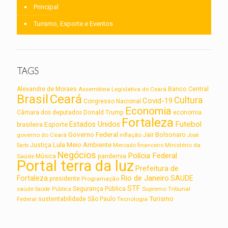
Principal
Turismo, Esporte e Eventos
TAGS
Alexandre de Moraes
Assembleia Legislativa do Ceará
Banco Central
Brasil
Ceará
Cultura
Covid-19
Congresso Nacional
Economia
Câmara dos deputados
Donald Trump
economia
Fortaleza
Futebol
Estados Unidos
Esporte
brasileira
Governo Federal
Jair Bolsonaro
governo do Ceará
inflação
José
Lula
Meio Ambiente
Justiça
Ministério da
Sarto
Mercado financeiro
Negócios
Polícia Federal
Saúde
Música
pandemia
Portal terra da luz
Prefeitura de
Rio de Janeiro
Fortaleza
SAUDE
presidente
Programação
STF
saúde
Segurança Pública
Supremo Tribunal
Saúde Pública
Turismo
sustentabilidade
Federal
São Paulo
Tecnologia