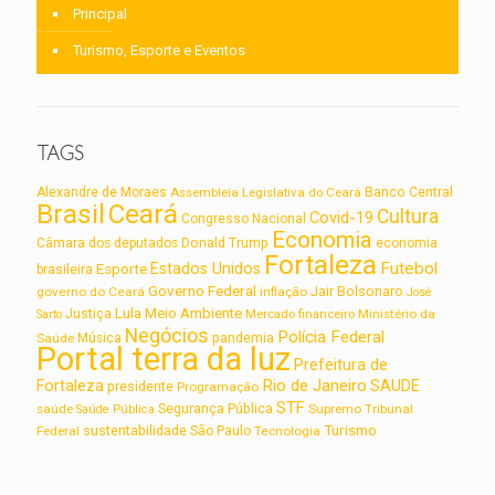
Principal
Turismo, Esporte e Eventos
TAGS
Alexandre de Moraes
Assembleia Legislativa do Ceará
Banco Central
Brasil
Ceará
Cultura
Covid-19
Congresso Nacional
Economia
Câmara dos deputados
Donald Trump
economia
Fortaleza
Futebol
Estados Unidos
Esporte
brasileira
Governo Federal
Jair Bolsonaro
governo do Ceará
inflação
José
Lula
Meio Ambiente
Justiça
Ministério da
Sarto
Mercado financeiro
Negócios
Polícia Federal
Saúde
Música
pandemia
Portal terra da luz
Prefeitura de
Rio de Janeiro
Fortaleza
SAUDE
presidente
Programação
STF
saúde
Segurança Pública
Supremo Tribunal
Saúde Pública
Turismo
sustentabilidade
Federal
São Paulo
Tecnologia