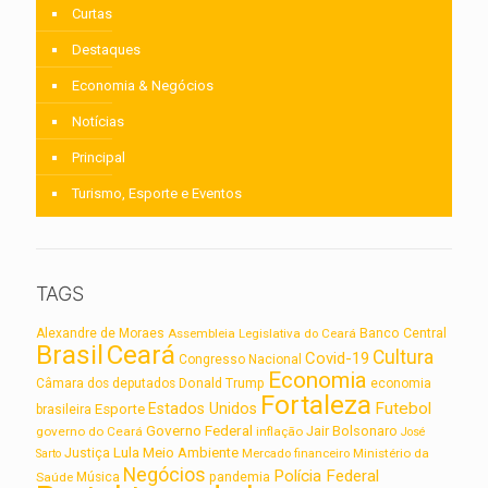
Curtas
Destaques
Economia & Negócios
Notícias
Principal
Turismo, Esporte e Eventos
TAGS
Alexandre de Moraes
Assembleia Legislativa do Ceará
Banco Central
Brasil
Ceará
Cultura
Covid-19
Congresso Nacional
Economia
Câmara dos deputados
Donald Trump
economia
Fortaleza
Futebol
Estados Unidos
Esporte
brasileira
Governo Federal
Jair Bolsonaro
governo do Ceará
inflação
José
Lula
Meio Ambiente
Justiça
Ministério da
Sarto
Mercado financeiro
Negócios
Polícia Federal
Saúde
Música
pandemia