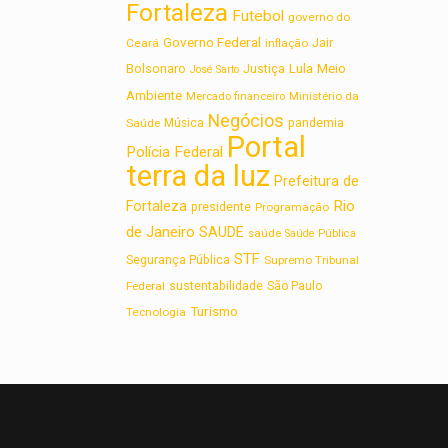
Fortaleza
Futebol
governo do
Governo Federal
Jair
Ceará
inflação
Lula
Bolsonaro
Meio
Justiça
José Sarto
Ambiente
Ministério da
Mercado financeiro
Negócios
Saúde
Música
pandemia
Portal
Polícia Federal
terra da luz
Prefeitura de
Rio
Fortaleza
presidente
Programação
de Janeiro
SAUDE
saúde
Saúde Pública
STF
Segurança Pública
Supremo Tribunal
sustentabilidade
Federal
São Paulo
Turismo
Tecnologia