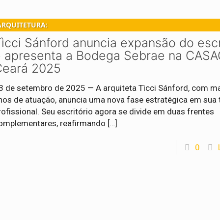
ARQUITETURA:
ìcci Sánford anuncia expansão do escr
e apresenta a Bodega Sebrae na CAS
Ceará 2025
3 de setembro de 2025 — A arquiteta Tìcci Sánford, com m
nos de atuação, anuncia uma nova fase estratégica em sua t
rofissional. Seu escritório agora se divide em duas frentes
omplementares, reafirmando
[…]
0