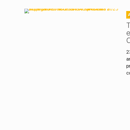
T
2
a
p
c