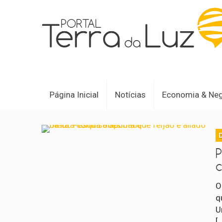
Página Inicial
Notícias
Economia & Ne
P
O
q
U
[