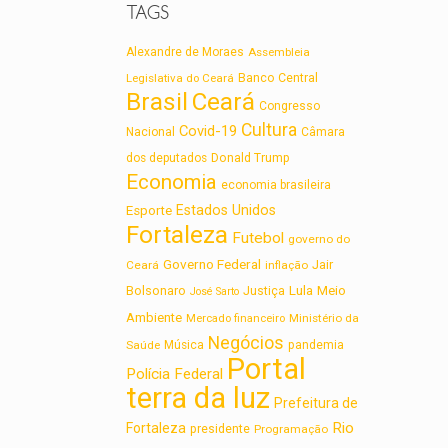
TAGS
Alexandre de Moraes
Assembleia
Legislativa do Ceará
Banco Central
Brasil
Ceará
Congresso
Cultura
Covid-19
Nacional
Câmara
dos deputados
Donald Trump
Economia
economia brasileira
Estados Unidos
Esporte
Fortaleza
Futebol
governo do
Governo Federal
Jair
Ceará
inflação
Lula
Bolsonaro
Meio
Justiça
José Sarto
Ambiente
Ministério da
Mercado financeiro
Negócios
Saúde
Música
pandemia
Portal
Polícia Federal
terra da luz
Prefeitura de
Rio
Fortaleza
presidente
Programação