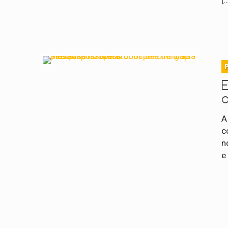
o
A
c
n
e