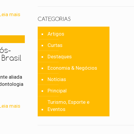
Leia mais
CATEGORIAS
Artigos
Curtas
ós-
Brasil
Destaques
Economia & Negócios
nte aliada
Notícias
odontologia
Principal
Turismo, Esporte e
Leia mais
Eventos