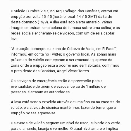
O vulcão Cumbre Vieja, no Arquipélago das Canárias, entrou em
erupção por volta 15h15 (horário local |14h15 GMT) da tarde
deste domingo (19/9). A ilha está sob alerta amarelo. Várias
imagens mostram uma coluna de fumaça sobre uma colina, e as
redes sociais encheram-se de vídeos, com um deles a captar
lava.
“A erupção começou na zona de Cebeza de Vaca, em El Paso”,
informou, em conta no Twitter, o governo local. As zonas mais
próximas do vulcão começaram a ser evacuadas, apesar da
zona onde a erupção está a ocorrer não ser habitada, confirmou
o presidente das Canárias, Ángel Víctor Torres.
Os serviços de emergência estão de prevenção para a
eventualidade de terem de evacuar cerca de 1 milhão de
pessoas, alertaram as autoridades.
A lava está sendo expelida através de uma fissura na encosta do
vulcão, e a atividade sísmica mantém-se, fazendo temer que a
erupção possa agravar-se.
Os avisos de vulcão seguem um nível de risco, subindo do verde
para o amarelo, laranja e vermelho. O atual nível amarelo implica