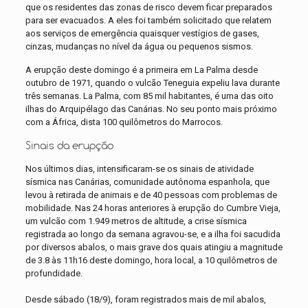
que os residentes das zonas de risco devem ficar preparados
para ser evacuados. A eles foi também solicitado que relatem
aos serviços de emergência quaisquer vestígios de gases,
cinzas, mudanças no nível da água ou pequenos sismos.
A erupção deste domingo é a primeira em La Palma desde
outubro de 1971, quando o vulcão Teneguia expeliu lava durante
três semanas. La Palma, com 85 mil habitantes, é uma das oito
ilhas do Arquipélago das Canárias. No seu ponto mais próximo
com a África, dista 100 quilômetros do Marrocos.
Sinais da erupção
Nos últimos dias, intensificaram-se os sinais de atividade
sísmica nas Canárias, comunidade autônoma espanhola, que
levou à retirada de animais e de 40 pessoas com problemas de
mobilidade. Nas 24 horas anteriores à erupção do Cumbre Vieja,
um vulcão com 1.949 metros de altitude, a crise sísmica
registrada ao longo da semana agravou-se, e a ilha foi sacudida
por diversos abalos, o mais grave dos quais atingiu a magnitude
de 3.8 às 11h16 deste domingo, hora local, a 10 quilômetros de
profundidade.
Desde sábado (18/9), foram registrados mais de mil abalos,