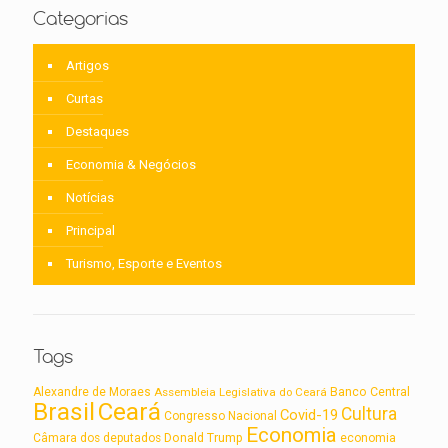
Categorias
Artigos
Curtas
Destaques
Economia & Negócios
Notícias
Principal
Turismo, Esporte e Eventos
Tags
Alexandre de Moraes
Assembleia Legislativa do Ceará
Banco Central
Brasil
Ceará
Cultura
Covid-19
Congresso Nacional
Economia
Câmara dos deputados
Donald Trump
economia