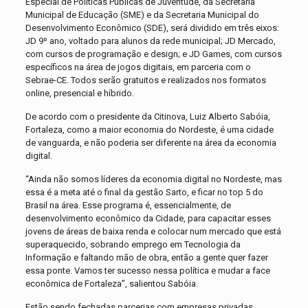
Especial de Políticas Públicas de Juventude, da Secretaria
Municipal de Educação (SME) e da Secretaria Municipal do
Desenvolvimento Econômico (SDE), será dividido em três eixos:
JD 9º ano, voltado para alunos da rede municipal; JD Mercado,
com cursos de programação e design; e JD Games, com cursos
específicos na área de jogos digitais, em parceria com o
Sebrae-CE. Todos serão gratuitos e realizados nos formatos
online, presencial e híbrido.
De acordo com o presidente da Citinova, Luiz Alberto Sabóia,
Fortaleza, como a maior economia do Nordeste, é uma cidade
de vanguarda, e não poderia ser diferente na área da economia
digital.
“Ainda não somos líderes da economia digital no Nordeste, mas
essa é a meta até o final da gestão Sarto, e ficar no top 5 do
Brasil na área. Esse programa é, essencialmente, de
desenvolvimento econômico da Cidade, para capacitar esses
jovens de áreas de baixa renda e colocar num mercado que está
superaquecido, sobrando emprego em Tecnologia da
Informação e faltando mão de obra, então a gente quer fazer
essa ponte. Vamos ter sucesso nessa política e mudar a face
econômica de Fortaleza”, salientou Sabóia.
Estão sendo fechadas parcerias com empresas privadas,