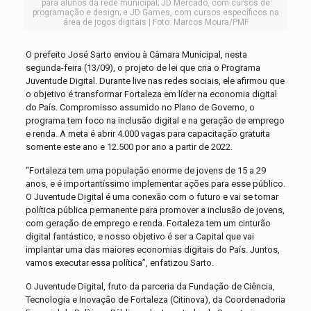
para alunos da rede municipal; JD Mercado, com cursos de
programação e design; e JD Games, com cursos específicos na
área de jogos digitais | Foto: Marcos Moura/PMF
O prefeito José Sarto enviou à Câmara Municipal, nesta
segunda-feira (13/09), o projeto de lei que cria o Programa
Juventude Digital. Durante live nas redes sociais, ele afirmou que
o objetivo é transformar Fortaleza em líder na economia digital
do País. Compromisso assumido no Plano de Governo, o
programa tem foco na inclusão digital e na geração de emprego
e renda. A meta é abrir 4.000 vagas para capacitação gratuita
somente este ano e 12.500 por ano a partir de 2022.
“Fortaleza tem uma população enorme de jovens de 15 a 29
anos, e é importantíssimo implementar ações para esse público.
O Juventude Digital é uma conexão com o futuro e vai se tornar
política pública permanente para promover a inclusão de jovens,
com geração de emprego e renda. Fortaleza tem um cinturão
digital fantástico, e nosso objetivo é ser a Capital que vai
implantar uma das maiores economias digitais do País. Juntos,
vamos executar essa política”, enfatizou Sarto.
O Juventude Digital, fruto da parceria da Fundação de Ciência,
Tecnologia e Inovação de Fortaleza (Citinova), da Coordenadoria