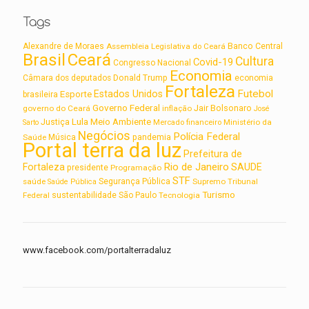
Tags
Alexandre de Moraes
Assembleia Legislativa do Ceará
Banco Central
Brasil
Ceará
Cultura
Covid-19
Congresso Nacional
Economia
Câmara dos deputados
Donald Trump
economia
Fortaleza
Futebol
Estados Unidos
Esporte
brasileira
Governo Federal
Jair Bolsonaro
governo do Ceará
inflação
José
Lula
Meio Ambiente
Justiça
Ministério da
Sarto
Mercado financeiro
Negócios
Polícia Federal
Saúde
Música
pandemia
Portal terra da luz
Prefeitura de
Rio de Janeiro
Fortaleza
SAUDE
presidente
Programação
STF
saúde
Segurança Pública
Supremo Tribunal
Saúde Pública
Turismo
sustentabilidade
Federal
São Paulo
Tecnologia
www.facebook.com/portalterradaluz