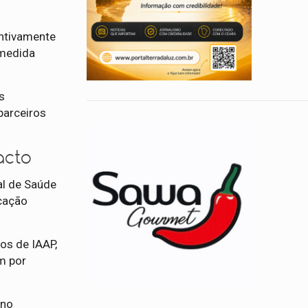
entivamente
 medida
s
parceiros
acto
al de Saúde
icação
os de IAAP,
m por
ano