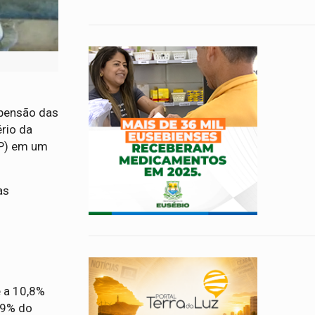
spensão das
ério da
AP) em um
as
.
e a 10,8%
,49% do