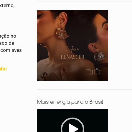
xterno,
o
lação no
isco de
o com aves
ador
Mais energia para o Brasil
Tocador
de
vídeo