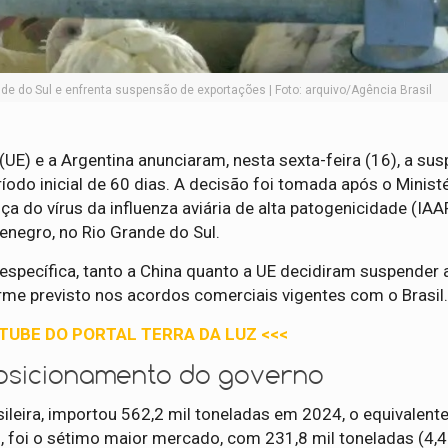
ande do Sul e enfrenta suspensão de exportações | Foto: arquivo/Agência Brasil
(UE) e a Argentina anunciaram, nesta sexta-feira (16), a su
odo inicial de 60 dias. A decisão foi tomada após o Minist
ça do vírus da influenza aviária de alta patogenicidade (IA
enegro, no Rio Grande do Sul.
específica, tanto a China quanto a UE decidiram suspender 
orme previsto nos acordos comerciais vigentes com o Brasil
UTUBE DO PORTAL TERRA DA LUZ <<<
osicionamento do governo
asileira, importou 562,2 mil toneladas em 2024, o equivalent
ez, foi o sétimo maior mercado, com 231,8 mil toneladas (4