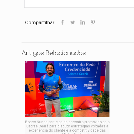
Compartilhar
Artigos Relacionados
Bosco Nunes participa de encontro promovido pelo
Sebrae Ceará para discutir estratégias voltadas à
experiência do cliente e à competitividade das