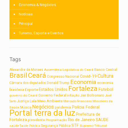
Economia & Negócios
Notícias
Principal
Turismo, Esporte e Eventos
Tags
Alexandre de Moraes
Assembleia Legislativa do Ceará
Banco Central
Brasil
Ceará
Cultura
Covid-19
Congresso Nacional
Economia
Câmara dos deputados
Donald Trump
economia
Fortaleza
Futebol
Estados Unidos
Esporte
brasileira
Governo Federal
Jair Bolsonaro
governo do Ceará
inflação
José
Lula
Meio Ambiente
Justiça
Ministério da
Sarto
Mercado financeiro
Negócios
Polícia Federal
Saúde
Música
pandemia
Portal terra da luz
Prefeitura de
Rio de Janeiro
Fortaleza
SAUDE
presidente
Programação
STF
saúde
Segurança Pública
Supremo Tribunal
Saúde Pública