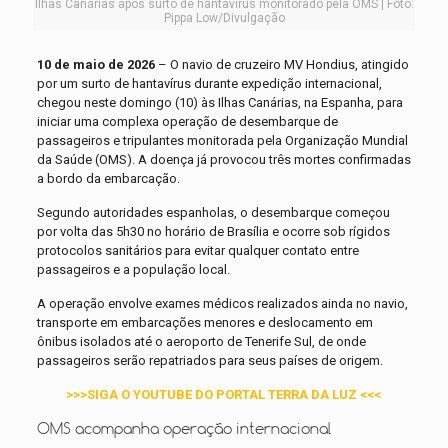
Ilhas Canárias após surto de hantavírus monitorado pela OMS | Foto:
Pippa Low/Divulgação
10 de maio de 2026
– O navio de cruzeiro MV Hondius, atingido
por um surto de hantavírus durante expedição internacional,
chegou neste domingo (10) às Ilhas Canárias, na Espanha, para
iniciar uma complexa operação de desembarque de
passageiros e tripulantes monitorada pela Organização Mundial
da Saúde (OMS). A doença já provocou três mortes confirmadas
a bordo da embarcação.
Segundo autoridades espanholas, o desembarque começou
por volta das 5h30 no horário de Brasília e ocorre sob rígidos
protocolos sanitários para evitar qualquer contato entre
passageiros e a população local.
A operação envolve exames médicos realizados ainda no navio,
transporte em embarcações menores e deslocamento em
ônibus isolados até o aeroporto de Tenerife Sul, de onde
passageiros serão repatriados para seus países de origem.
>>>SIGA O YOUTUBE DO PORTAL TERRA DA LUZ <<<
OMS acompanha operação internacional