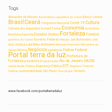
Tags
Alexandre de Moraes
Assembleia Legislativa do Ceará
Banco Central
Brasil
Ceará
Cultura
Covid-19
Congresso Nacional
Economia
Câmara dos deputados
Donald Trump
economia
Fortaleza
Futebol
Estados Unidos
Esporte
brasileira
Governo Federal
Jair Bolsonaro
governo do Ceará
inflação
José
Lula
Meio Ambiente
Justiça
Ministério da
Sarto
Mercado financeiro
Negócios
Polícia Federal
Saúde
Música
pandemia
Portal terra da luz
Prefeitura de
Rio de Janeiro
Fortaleza
SAUDE
presidente
Programação
STF
saúde
Segurança Pública
Supremo Tribunal
Saúde Pública
Turismo
sustentabilidade
Federal
São Paulo
Tecnologia
www.facebook.com/portalterradaluz