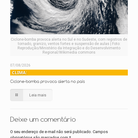
Ciclone-bomba provoca alerta no Sul e no Sudeste, com registros de
tornado, granizo, ventos fortes e suspensão de aulas | Foto:
Reprodução/Ministério da Integração e do Desenvolvimento
Regional/Wikimedia commons
07/08/2026
CLIMA:
Ciclone-bomba provoca alerta no país
Leia mais
Deixe um comentário
O seu endereço de e-mail não será publicado.
Campos
obrigatórios são marcados com
*