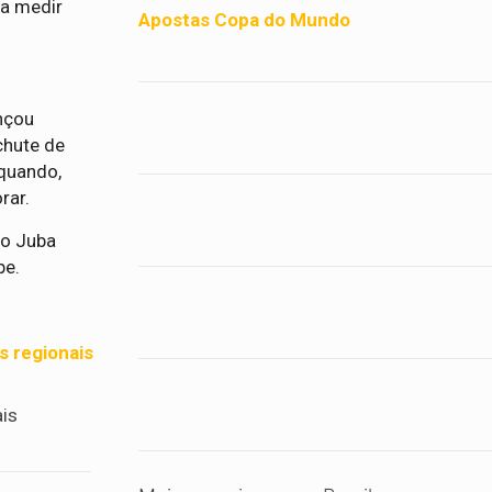
 a medir
Apostas Copa do Mundo
ançou
chute de
 quando,
rar.
no Juba
pe.
s regionais
ais