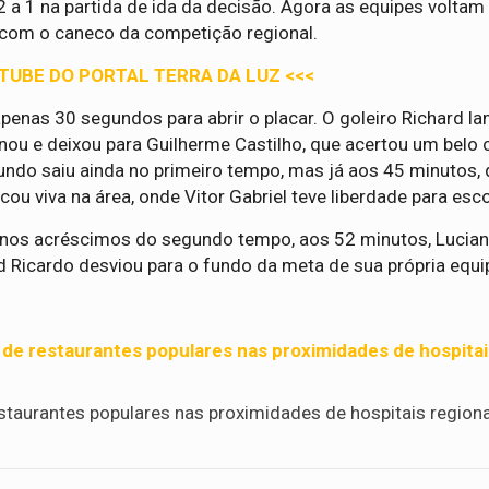
2 a 1 na partida de ida da decisão. Agora as equipes voltam
a com o caneco da competição regional.
UTUBE DO PORTAL TERRA DA LUZ <<<
penas 30 segundos para abrir o placar. O goleiro Richard l
ou e deixou para Guilherme Castilho, que acertou um belo 
gundo saiu ainda no primeiro tempo, mas já aos 45 minutos,
cou viva na área, onde Vitor Gabriel teve liberdade para esco
á nos acréscimos do segundo tempo, aos 52 minutos, Lucia
id Ricardo desviou para o fundo da meta de sua própria equi
 de restaurantes populares nas proximidades de hospitai
restaurantes populares nas proximidades de hospitais region