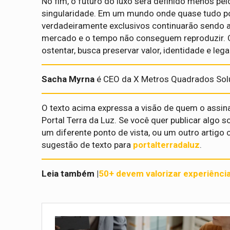
No fim, o futuro do luxo será definido menos pel
singularidade. Em um mundo onde quase tudo po
verdadeiramente exclusivos continuarão sendo a
mercado e o tempo não conseguem reproduzir. O
ostentar, busca preservar valor, identidade e leg
Sacha Myrna
é CEO da X Metros Quadrados Solu
O texto acima expressa a visão de quem o assin
Portal Terra da Luz. Se você quer publicar alg
um diferente ponto de vista, ou um outro artigo 
sugestão de texto para
portalterradaluz
.
Leia também |
50+ devem valorizar experiênci