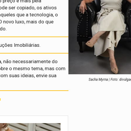
o preço e mais pela
de ser copiado, os ativos
queles que a tecnologia, o
 novo luxo, mais do que
ado.
ções Imobiliárias.
a, não necessariamente do
o sobre o mesmo tema, mas com
com suas ideias, envie sua
Sacha Myrna | Foto: divulg
a