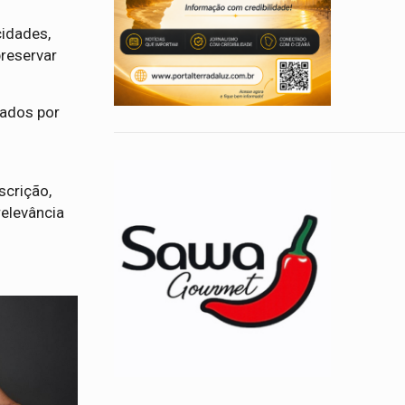
idades,
preservar
nados por
scrição,
relevância