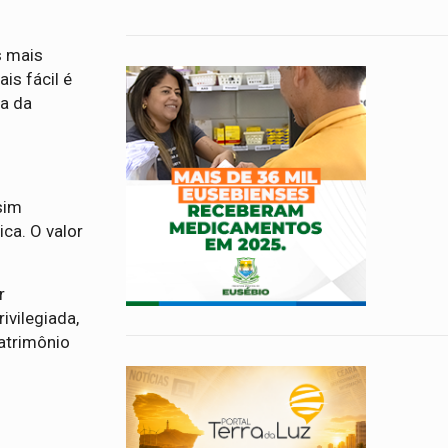
s mais
is fácil é
ia da
sim
ca. O valor
r
ivilegiada,
patrimônio