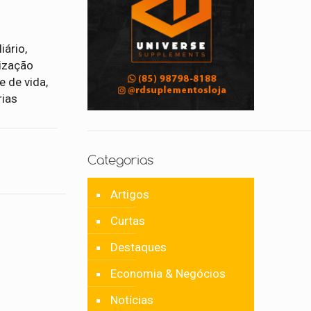
iário,
rização
e de vida,
rias
Categorias
Artigos
Curtas
Destaques
Economia & Negócios
Notícias