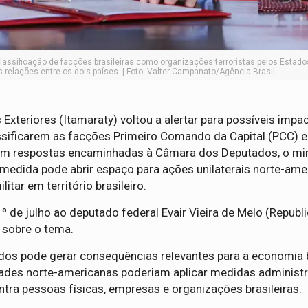
 classificação de facções brasileiras como organizações terroristas pelos Estad
s relações entre os dois países. | Foto: Valter Campanato/Agência Brasil
Exteriores (Itamaraty) voltou a alertar para possíveis impa
assificarem as facções Primeiro Comando da Capital (PCC)
Em respostas encaminhadas à Câmara dos Deputados, o min
a medida pode abrir espaço para ações unilaterais norte-ame
itar em território brasileiro.
 de julho ao deputado federal Evair Vieira de Melo (Republ
 sobre o tema.
dos pode gerar consequências relevantes para a economia b
idades norte-americanas poderiam aplicar medidas administr
 contra pessoas físicas, empresas e organizações brasileiras.