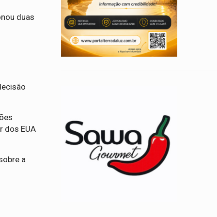
onou duas
decisão
ções
tar dos EUA
sobre a