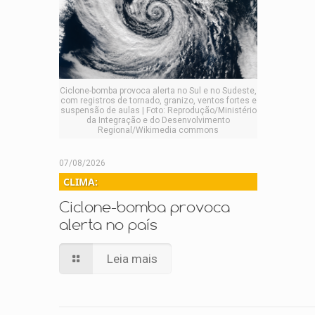
Ciclone-bomba provoca alerta no Sul e no Sudeste,
com registros de tornado, granizo, ventos fortes e
suspensão de aulas | Foto: Reprodução/Ministério
da Integração e do Desenvolvimento
Regional/Wikimedia commons
07/08/2026
CLIMA:
Ciclone-bomba provoca
alerta no país
Leia mais