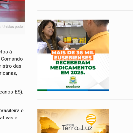
os Unidos pode
ctos à
 e Comando
istro das
ricanas,
icanos-ES),
rasileira e
ativas e