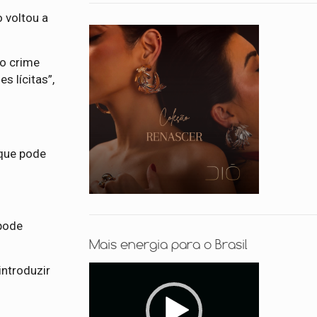
 voltou a
ao crime
s lícitas”,
 que pode
 pode
Mais energia para o Brasil
introduzir
Tocador
de
vídeo