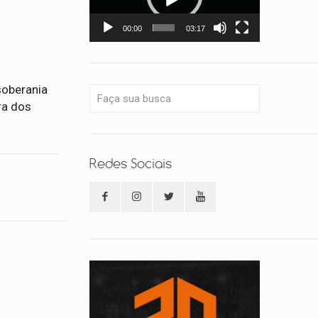
00:00
03:17
soberania
ra dos
Redes Sociais