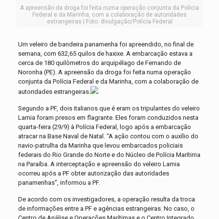
A apreensão da droga foi feita numa operação conjunta da Polícia
Federal e da Marinha, com a colaboração de autoridades
estrangeiras | Foto: divulgação/Polícia Federal
Um veleiro de bandeira panamenha foi apreendido, no final de
semana, com 632,65 quilos de haxixe. A embarcação estava a
cerca de 180 quilômetros do arquipélago de Fernando de
Noronha (PE). A apreensão da droga foi feita numa operação
conjunta da Polícia Federal e da Marinha, com a colaboração de
autoridades estrangeiras.
Segundo a PF, dois italianos que é eram os tripulantes do veleiro
Lamia foram presos em flagrante. Eles foram conduzidos nesta
quarta-feira (29/9) à Polícia Federal, logo após a embarcação
atracar na Base Naval de Natal. “A ação contou com o auxílio do
navio-patrulha da Marinha que levou embarcados policiais
federais do Rio Grande do Norte e do Núcleo de Polícia Marítima
na Paraíba. A interceptação e apreensão do veleiro Lamia
ocorreu após a PF obter autorização das autoridades
panamenhas”, informou a PF.
De acordo com os investigadores, a operação resulta da troca
de informações entre a PF e agências estrangeiras. No caso, o
Centro de Análise e Operações Marítimas e o Centro Integrado