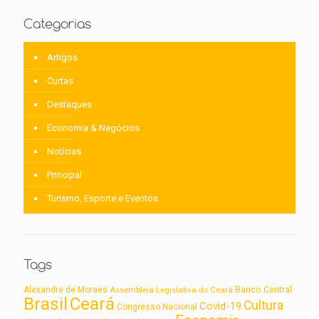
Categorias
Artigos
Curtas
Destaques
Economia & Negócios
Notícias
Principal
Turismo, Esporte e Eventos
Tags
Alexandre de Moraes
Assembleia Legislativa do Ceará
Banco Central
Brasil
Ceará
Cultura
Covid-19
Congresso Nacional