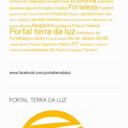
Economia
Câmara dos deputados
Donald Trump
economia
Fortaleza
Futebol
Estados Unidos
Esporte
brasileira
Governo Federal
Jair Bolsonaro
governo do Ceará
inflação
José
Lula
Meio Ambiente
Justiça
Ministério da
Sarto
Mercado financeiro
Negócios
Polícia Federal
Saúde
Música
pandemia
Portal terra da luz
Prefeitura de
Rio de Janeiro
Fortaleza
SAUDE
presidente
Programação
STF
saúde
Segurança Pública
Supremo Tribunal
Saúde Pública
Turismo
sustentabilidade
Federal
São Paulo
Tecnologia
www.facebook.com/portalterradaluz
PORTAL TERRA DA LUZ