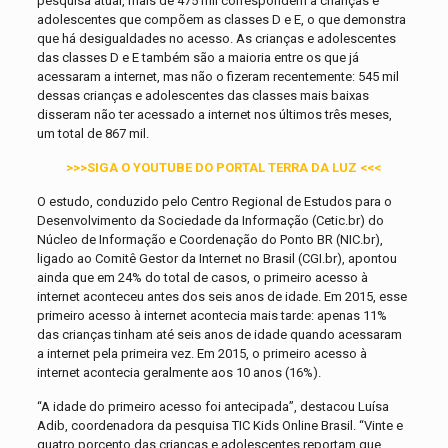
pesquisa atual, mais de 475 mil correspondem a crianças e
adolescentes que compõem as classes D e E, o que demonstra
que há desigualdades no acesso. As crianças e adolescentes
das classes D e E também são a maioria entre os que já
acessaram a internet, mas não o fizeram recentemente: 545 mil
dessas crianças e adolescentes das classes mais baixas
disseram não ter acessado a internet nos últimos três meses,
um total de 867 mil.
>>>SIGA O YOUTUBE DO PORTAL TERRA DA LUZ <<<
O estudo, conduzido pelo Centro Regional de Estudos para o
Desenvolvimento da Sociedade da Informação (Cetic.br) do
Núcleo de Informação e Coordenação do Ponto BR (NIC.br),
ligado ao Comitê Gestor da Internet no Brasil (CGI.br), apontou
ainda que em 24% do total de casos, o primeiro acesso à
internet aconteceu antes dos seis anos de idade. Em 2015, esse
primeiro acesso à internet acontecia mais tarde: apenas 11%
das crianças tinham até seis anos de idade quando acessaram
a internet pela primeira vez. Em 2015, o primeiro acesso à
internet acontecia geralmente aos 10 anos (16%).
“A idade do primeiro acesso foi antecipada”, destacou Luísa
Adib, coordenadora da pesquisa TIC Kids Online Brasil. “Vinte e
quatro porcento das crianças e adolescentes reportam que