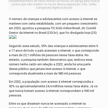
compartilhamento de fotos íntimas se tornou um perigo para muitos
jovens que não medem os riscos dessa exposição. Foto: Valter
Campanato/Agência Brasil
O número de crianças e adolescentes com acesso à internet se
manteve com certa estabilidade, com um pequeno crescimento
em 2023, apontou a pesquisa TIC Kids Online Brasil, do Comitê
Gestor da Internet no Brasil (CGI.br), que foi divulgada hoje (25).
Segundo esse estudo, 95% das crianças e adolescentes entre 9
e 17 anos de todo o país acessam a internet, o que corresponde
a mais de 25,1 milhões de pessoas nessa faixa etária. No
entanto, a pesquisa também demonstrou que, embora esse
número tenha caído em relação a 2022, ainda há uma parte
desse público que jamais teve acesso à internet, o que
corresponde atualmente a mais de 580 mil pessoas.
Em 2022, a população com acesso à internet correspondia a
92% ou aproximadamente 24,4 milhões nessa faixa etária. Já os
que nunca tiveram acesso à internet correspondiam a 940 mil
pessoas.
Entre os que disseram nunca ter acessado a internet na