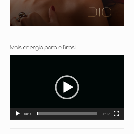
Mais energia para o Brasil
Tocador
de
vídeo
00:00
03:17