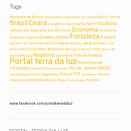
Tags
Alexandre de Moraes
Assembleia Legislativa do Ceará
Banco Central
Brasil
Ceará
Cultura
Covid-19
Congresso Nacional
Economia
Câmara dos deputados
Donald Trump
economia
Fortaleza
Futebol
Estados Unidos
Esporte
brasileira
Governo Federal
Jair Bolsonaro
governo do Ceará
inflação
José
Lula
Meio Ambiente
Justiça
Ministério da
Sarto
Mercado financeiro
Negócios
Polícia Federal
Saúde
Música
pandemia
Portal terra da luz
Prefeitura de
Rio de Janeiro
Fortaleza
SAUDE
presidente
Programação
STF
saúde
Segurança Pública
Supremo Tribunal
Saúde Pública
Turismo
sustentabilidade
Federal
São Paulo
Tecnologia
www.facebook.com/portalterradaluz