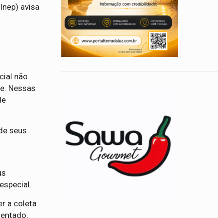
Inep) avisa
cial não
me. Nessas
de
de seus
us
especial.
r a coleta
sentado,