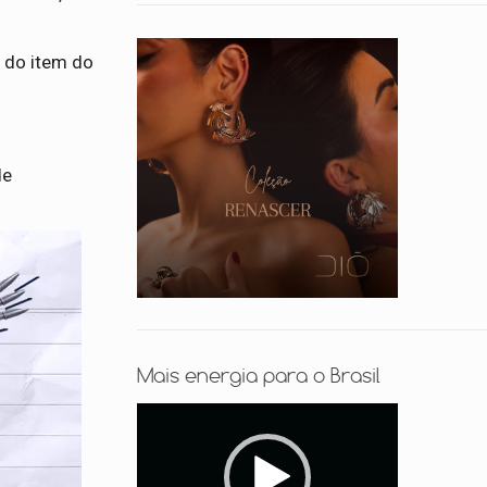
a do item do
de
Mais energia para o Brasil
Tocador
de
vídeo