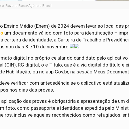
oto: Rovena Rosa/Agência Brasil
 do Ensino Médio (Enem) de 2024 devem levar ao local das p
ão
um documento válido com foto para identificação – imp
a carteira de identidade, a Carteira de Trabalho e Previdênci
as nos dias 3 e 10 de novembro.
to digital no próprio celular do candidato pelo aplicativo 
N), RG digital; o e-Título, que é a via digital do título elei
l de Habilitação; ou no app Gov.br, na sessão Meus Documen
deve verificar com antecedência se o aplicativo está atuali
pos nos dias das provas.
de aplicação das provas é obrigatória a apresentação de um 
com foto, como passaporte e identidade expedida pelo Minist
eiros, inclusive aqueles reconhecidos como refugiados, en