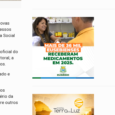
rovas
ressos
a Social
oficial do
toral; a
tos.
zado e
dos
ério da
tre outros