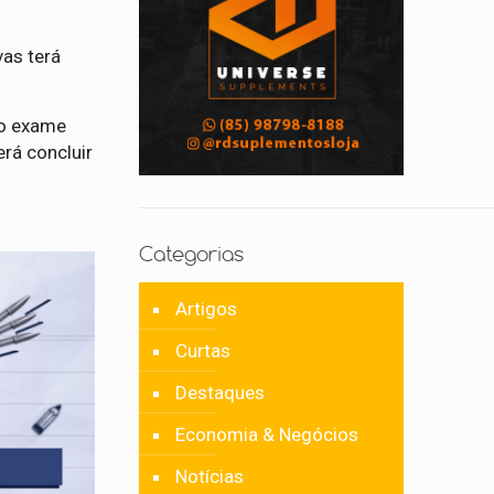
vas terá
do exame
erá concluir
Categorias
Artigos
Curtas
Destaques
Economia & Negócios
Notícias