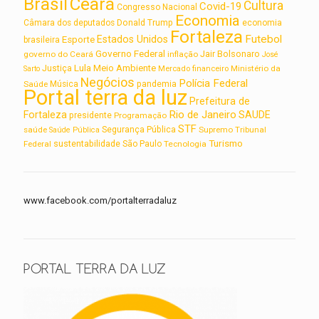
Brasil
Ceará
Cultura
Covid-19
Congresso Nacional
Economia
Câmara dos deputados
Donald Trump
economia
Fortaleza
Futebol
Estados Unidos
Esporte
brasileira
Governo Federal
Jair Bolsonaro
governo do Ceará
inflação
José
Lula
Meio Ambiente
Justiça
Ministério da
Sarto
Mercado financeiro
Negócios
Polícia Federal
Saúde
Música
pandemia
Portal terra da luz
Prefeitura de
Rio de Janeiro
Fortaleza
SAUDE
presidente
Programação
STF
saúde
Segurança Pública
Supremo Tribunal
Saúde Pública
Turismo
sustentabilidade
Federal
São Paulo
Tecnologia
www.facebook.com/portalterradaluz
PORTAL TERRA DA LUZ