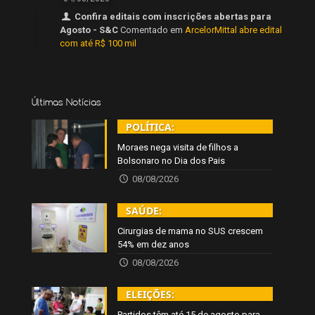
Confira editais com inscrições abertas para
Agosto - S&C
Comentado em
ArcelorMittal abre edital
com até R$ 100 mil
Últimas Notícias
POLÍTICA:
Moraes nega visita de filhos a
Bolsonaro no Dia dos Pais
08/08/2026
SAÚDE:
Cirurgias de mama no SUS crescem
54% em dez anos
08/08/2026
ELEIÇÕES:
Partidos têm até 15 de agosto para