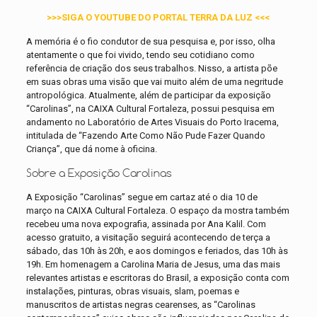
>>>SIGA O YOUTUBE DO PORTAL TERRA DA LUZ <<<
A memória é o fio condutor de sua pesquisa e, por isso, olha
atentamente o que foi vivido, tendo seu cotidiano como
referência de criação dos seus trabalhos. Nisso, a artista põe
em suas obras uma visão que vai muito além de uma negritude
antropológica. Atualmente, além de participar da exposição
“Carolinas”, na CAIXA Cultural Fortaleza, possui pesquisa em
andamento no Laboratório de Artes Visuais do Porto Iracema,
intitulada de “Fazendo Arte Como Não Pude Fazer Quando
Criança”, que dá nome à oficina.
Sobre a Exposição Carolinas
A Exposição “Carolinas” segue em cartaz até o dia 10 de
março na CAIXA Cultural Fortaleza. O espaço da mostra também
recebeu uma nova expografia, assinada por Ana Kalil. Com
acesso gratuito, a visitação seguirá acontecendo de terça a
sábado, das 10h às 20h, e aos domingos e feriados, das 10h às
19h. Em homenagem a Carolina Maria de Jesus, uma das mais
relevantes artistas e escritoras do Brasil, a exposição conta com
instalações, pinturas, obras visuais, slam, poemas e
manuscritos de artistas negras cearenses, as “Carolinas