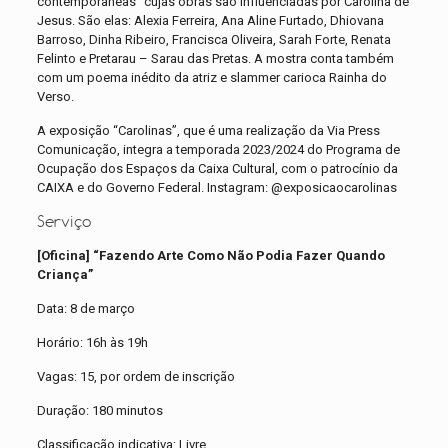
contemporâneas” cujas obras são influenciadas por Carolina de
Jesus. São elas: Alexia Ferreira, Ana Aline Furtado, Dhiovana
Barroso, Dinha Ribeiro, Francisca Oliveira, Sarah Forte, Renata
Felinto e Pretarau – Sarau das Pretas. A mostra conta também
com um poema inédito da atriz e slammer carioca Rainha do
Verso.
A exposição “Carolinas”, que é uma realização da Via Press
Comunicação, integra a temporada 2023/2024 do Programa de
Ocupação dos Espaços da Caixa Cultural, com o patrocínio da
CAIXA e do Governo Federal. Instagram: @exposicaocarolinas
Serviço
[Oficina] “Fazendo Arte Como Não Podia Fazer Quando
Criança”
Data: 8 de março
Horário: 16h às 19h
Vagas: 15, por ordem de inscrição
Duração: 180 minutos
Classificação indicativa: Livre