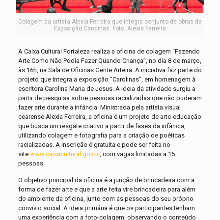
Colagem da artista Alexia Ferreira que integra conjunto de obras da
Exposição Carolinas. Foto: Alexia Ferreira
A Caixa Cultural Fortaleza realiza a oficina de colagem “Fazendo
Arte Como Não Podia Fazer Quando Criança”, no dia 8 de março,
às 16h, na Sala de Oficinas Gente Arteira. A iniciativa faz parte do
projeto que integra a exposição “Carolinas”, em homenagem à
escritora Carolina Maria de Jesus. A ideia da atividade surgiu a
partir de pesquisa sobre pessoas racializadas que não puderam
fazer arte durante a infância. Ministrada pela artista visual
cearense Alexia Ferreira, a oficina é um projeto de arte-educação
que busca um resgate criativo a partir de fases da infância,
utilizando colagem e fotografia para a criação de poéticas
racializadas. A inscrição é gratuita e pode ser feita no
site
www.caixacultural.gov.br
, com vagas limitadas a 15
pessoas.
O objetivo principal da oficina é a junção de brincadeira com a
forma de fazer arte e que a arte feita vire brincadeira para além
do ambiente da oficina, junto com as pessoas do seu próprio
convívio social. A ideia primária é que os participantes tenham
uma experiência com a foto-colagem, observando o conteúdo