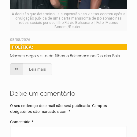
A decisão que determinou a suspensão das visitas ocorreu após a
divulgação pública de uma carta manuscrita de Bolsonaro nas
redes sociais por seu filho Flávio Bolsonaro. | Foto: Mateus
Bonomi/Reuters
08/08/2026
POLÍTICA:
Moraes nega visita de filhos a Bolsonaro no Dia dos Pais
Leia mais
Deixe um comentário
O seu endereço de e-mail não será publicado.
Campos
obrigatórios são marcados com
*
Comentário
*