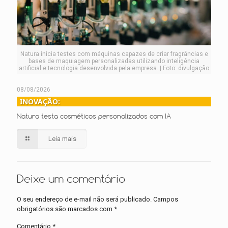
Natura inicia testes com máquinas capazes de criar fragrâncias e
bases de maquiagem personalizadas utilizando inteligência
artificial e tecnologia desenvolvida pela empresa. | Foto: divulgação
08/08/2026
INOVAÇÃO:
Natura testa cosméticos personalizados com IA
Leia mais
Deixe um comentário
O seu endereço de e-mail não será publicado.
Campos
obrigatórios são marcados com
*
Comentário
*