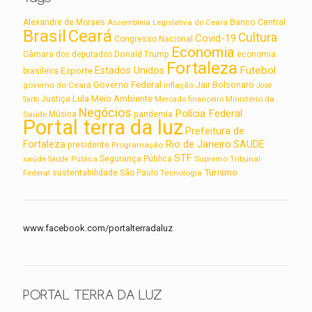
Alexandre de Moraes
Assembleia Legislativa do Ceará
Banco Central
Brasil
Ceará
Cultura
Covid-19
Congresso Nacional
Economia
Câmara dos deputados
Donald Trump
economia
Fortaleza
Futebol
Estados Unidos
Esporte
brasileira
Governo Federal
Jair Bolsonaro
governo do Ceará
inflação
José
Lula
Meio Ambiente
Justiça
Ministério da
Sarto
Mercado financeiro
Negócios
Polícia Federal
Saúde
Música
pandemia
Portal terra da luz
Prefeitura de
Rio de Janeiro
Fortaleza
SAUDE
presidente
Programação
STF
saúde
Segurança Pública
Supremo Tribunal
Saúde Pública
Turismo
sustentabilidade
Federal
São Paulo
Tecnologia
www.facebook.com/portalterradaluz
PORTAL TERRA DA LUZ