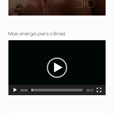
Mais energia para o Brasil
Tocador
de
vídeo
00:00
03:17