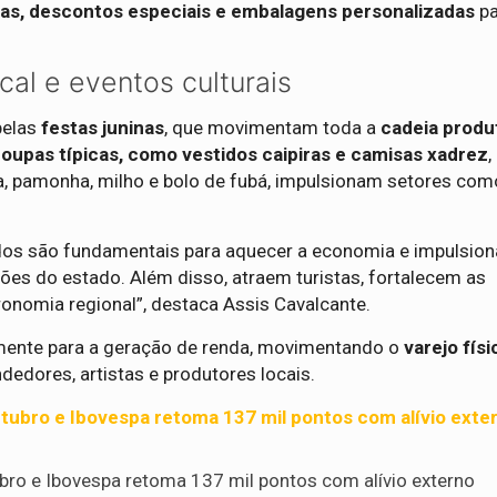
s, descontos especiais e embalagens personalizadas
pa
cal e eventos culturais
pelas
festas juninas
, que movimentam toda a
cadeia produ
roupas típicas, como vestidos caipiras e camisas xadrez
,
a, pamonha, milho e bolo de fubá, impulsionam setores co
s são fundamentais para aquecer a economia e impulsiona
iões do estado. Além disso, atraem turistas, fortalecem as
onomia regional”, destaca Assis Cavalcante.
amente para a geração de renda, movimentando o
varejo físi
edores, artistas e produtores locais.
tubro e Ibovespa retoma 137 mil pontos com alívio exte
ro e Ibovespa retoma 137 mil pontos com alívio externo