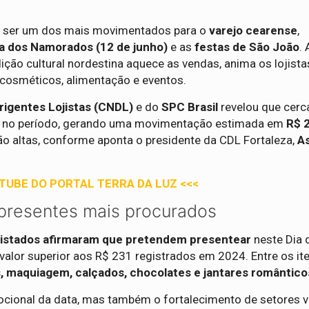
 ser um dos mais movimentados para o
varejo cearense
,
a dos Namorados (12 de junho)
e as
festas de São João
. 
ção cultural nordestina aquece as vendas, anima os lojista
cosméticos, alimentação e eventos.
rigentes Lojistas (CNDL)
e do
SPC Brasil
revelou que cerc
 no período, gerando uma movimentação estimada em
R$ 2
são altas, conforme aponta o presidente da CDL Fortaleza,
As
UTUBE DO PORTAL TERRA DA LUZ <<<
presentes mais procurados
istados afirmaram que pretendem presentear
neste Dia 
valor superior aos R$ 231 registrados em 2024. Entre os it
, maquiagem, calçados, chocolates e jantares romântico
ocional da data, mas também o fortalecimento de setores 