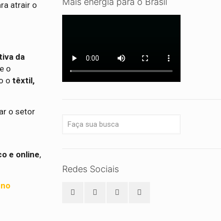
Mais energia para o Brasil
ra atrair o
tiva da
 e o
mo o
têxtil,
r o setor
co e online
,
Redes Sociais
rno