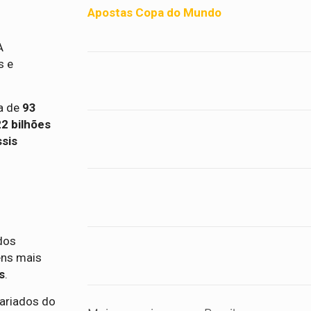
Apostas Copa do Mundo
A
s e
a de
93
2 bilhões
sis
dos
ens mais
s
.
variados do