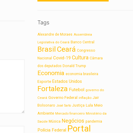
Tags
Alexandre de Moraes
Assembleia
Legislativa do Ceará
Banco Central
Brasil
Ceará
Congresso
Cultura
Covid-19
Nacional
Câmara
dos deputados
Donald Trump
Economia
economia brasileira
Estados Unidos
Esporte
Fortaleza
Futebol
governo do
Governo Federal
Jair
Ceará
inflação
Lula
Bolsonaro
Meio
Justiça
José Sarto
Ambiente
Ministério da
Mercado financeiro
Negócios
Saúde
Música
pandemia
Portal
Polícia Federal