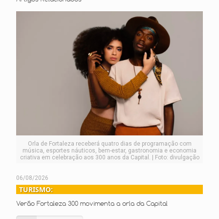
Orla de Fortaleza receberá quatro dias de programação com
música, esportes náuticos, bem-estar, gastronomia e economia
criativa em celebração aos 300 anos da Capital. | Foto: divulgação
06/08/2026
TURISMO:
Verão Fortaleza 300 movimenta a orla da Capital