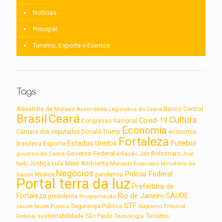
Notícias
Principal
Turismo, Esporte e Eventos
Tags
Alexandre de Moraes
Assembleia Legislativa do Ceará
Banco Central
Brasil
Ceará
Cultura
Covid-19
Congresso Nacional
Economia
Câmara dos deputados
Donald Trump
economia
Fortaleza
Futebol
Estados Unidos
Esporte
brasileira
Governo Federal
Jair Bolsonaro
governo do Ceará
inflação
José
Lula
Meio Ambiente
Justiça
Ministério da
Sarto
Mercado financeiro
Negócios
Polícia Federal
Saúde
Música
pandemia
Portal terra da luz
Prefeitura de
Rio de Janeiro
Fortaleza
SAUDE
presidente
Programação
STF
saúde
Segurança Pública
Supremo Tribunal
Saúde Pública
Turismo
sustentabilidade
Federal
São Paulo
Tecnologia