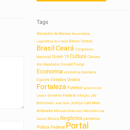
Tags
Alexandre de Moraes
Assembleia
Legislativa do Ceará
Banco Central
Brasil
Ceará
Congresso
Cultura
Covid-19
Nacional
Câmara
dos deputados
Donald Trump
Economia
economia brasileira
Estados Unidos
Esporte
Fortaleza
Futebol
governo do
Governo Federal
Jair
Ceará
inflação
Lula
Bolsonaro
Meio
Justiça
José Sarto
Ambiente
Ministério da
Mercado financeiro
Negócios
Saúde
Música
pandemia
Portal
Polícia Federal