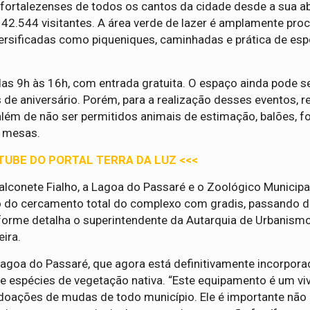
fortalezenses de todos os cantos da cidade desde a sua a
ou 42.544 visitantes. A área verde de lazer é amplamente pro
versificadas como piqueniques, caminhadas e prática de esp
 das 9h às 16h, com entrada gratuita. O espaço ainda pode se
e aniversário. Porém, para a realização desses eventos, r
além de não ser permitidos animais de estimação, balões, f
e mesas.
TUBE DO PORTAL TERRA DA LUZ <<<
alconete Fialho, a Lagoa do Passaré e o Zoológico Municipa
o do cercamento total do complexo com gradis, passando d
nforme detalha o superintendente da Autarquia de Urbanism
ira.
Lagoa do Passaré, que agora está definitivamente incorpora
 espécies de vegetação nativa. “Este equipamento é um vi
doações de mudas de todo município. Ele é importante não