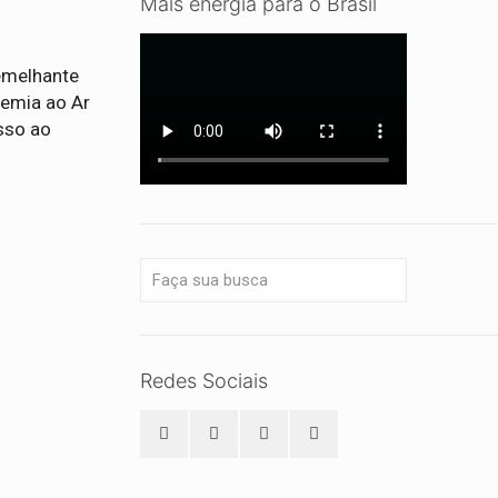
Mais energia para o Brasil
emelhante
demia ao Ar
sso ao
Redes Sociais