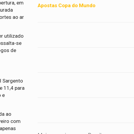
bertura, em
Apostas Copa do Mundo
curada
ortes ao ar
r utilizado
essalta-se
ogos de
l Sargento
e 11,4 para
o e
da ao
veiro com
 apenas