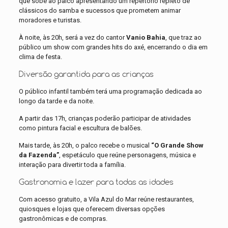
que sobe ao palco apresentando um repertório repleto de
clássicos do samba e sucessos que prometem animar
moradores e turistas.
À noite, às 20h, será a vez do cantor
Vanio Bahia
, que traz ao
público um show com grandes hits do axé, encerrando o dia em
clima de festa.
Diversão garantida para as crianças
O público infantil também terá uma programação dedicada ao
longo da tarde e da noite.
A partir das 17h, crianças poderão participar de atividades
como pintura facial e escultura de balões.
Mais tarde, às 20h, o palco recebe o musical
“O Grande Show
da Fazenda”
, espetáculo que reúne personagens, música e
interação para divertir toda a família.
Gastronomia e lazer para todas as idades
Com acesso gratuito, a Vila Azul do Mar reúne restaurantes,
quiosques e lojas que oferecem diversas opções
gastronômicas e de compras.