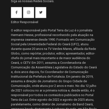
Siga as nossas Redes Sociais.
Editor Responsável
O editor responsável pelo Portal Terra da Luz é o jornalista
Hermann Hesse, profissional reconhecido pela atuação na
imprensa cearense desde 1990. Formado em Comunicação
Social pela Universidade Federal do Ceará (UFC), atuou
durante quase 20 anos na TV Verdes Mares, afiliada da Rede
Globo, como repórter, produtor, editor, apresentador, editor-
chefe do jornal mais importante e de maior audiência do
Ceará, o CETV. Em 2011, assumiu a Coordenadoria de
Comunicação da Assembleia Legislativa do Estado do Ceará
e, dois anos depois, foi Coordenador de Comunicação
Institucional da Prefeitura de Fortaleza. Em janeiro de 2019,
assumiu a direção de Jornalismo do Grupo Cidade de
Comunicação, onde atuou por 2 anos e meio. No dia 12 julho
de 2021 colocou no ar a primeira notícia e, desde então, é o
responsável por todos os conteúdos publicados no Portal
Terra da Luz. Entre agosto de 2022 e agosto de 2025 atuou,
paralelamente, como diretor de Jornalismo da Band Ceará,
emissora ligada diretamente à cabeça de rede, em São Paulo.