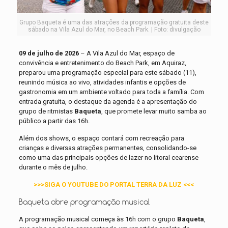
Grupo Baqueta é uma das atrações da programação gratuita deste
sábado na Vila Azul do Mar, no Beach Park. | Foto: divulgação
09 de julho de 2026
– A Vila Azul do Mar, espaço de
convivência e entretenimento do Beach Park, em Aquiraz,
preparou uma programação especial para este sábado (11),
reunindo música ao vivo, atividades infantis e opções de
gastronomia em um ambiente voltado para toda a família. Com
entrada gratuita, o destaque da agenda é a apresentação do
grupo de ritmistas
Baqueta
, que promete levar muito samba ao
público a partir das 16h.
Além dos shows, o espaço contará com recreação para
crianças e diversas atrações permanentes, consolidando-se
como uma das principais opções de lazer no litoral cearense
durante o mês de julho.
>>>SIGA O YOUTUBE DO PORTAL TERRA DA LUZ <<<
Baqueta abre programação musical
A programação musical começa às 16h com o grupo
Baqueta
,