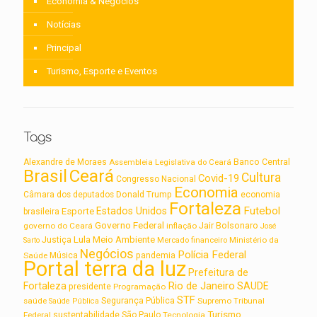
Economia & Negócios
Notícias
Principal
Turismo, Esporte e Eventos
Tags
Alexandre de Moraes
Assembleia Legislativa do Ceará
Banco Central
Brasil
Ceará
Cultura
Covid-19
Congresso Nacional
Economia
Câmara dos deputados
Donald Trump
economia
Fortaleza
Futebol
Estados Unidos
Esporte
brasileira
Governo Federal
Jair Bolsonaro
governo do Ceará
inflação
José
Lula
Meio Ambiente
Justiça
Ministério da
Sarto
Mercado financeiro
Negócios
Polícia Federal
Saúde
Música
pandemia
Portal terra da luz
Prefeitura de
Rio de Janeiro
Fortaleza
SAUDE
presidente
Programação
STF
saúde
Segurança Pública
Supremo Tribunal
Saúde Pública
Turismo
sustentabilidade
Federal
São Paulo
Tecnologia