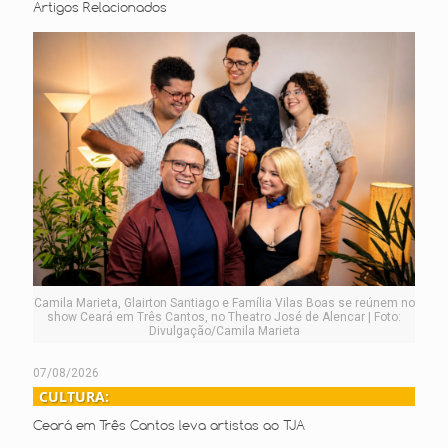
Artigos Relacionados
Camila Marieta, Glairton Santiago e Família Vilas Boas se reúnem no
show Ceará em Três Cantos, no Theatro José de Alencar | Foto:
Divulgação/Camila Marieta
07/08/2026
CULTURA:
Ceará em Três Cantos leva artistas ao TJA