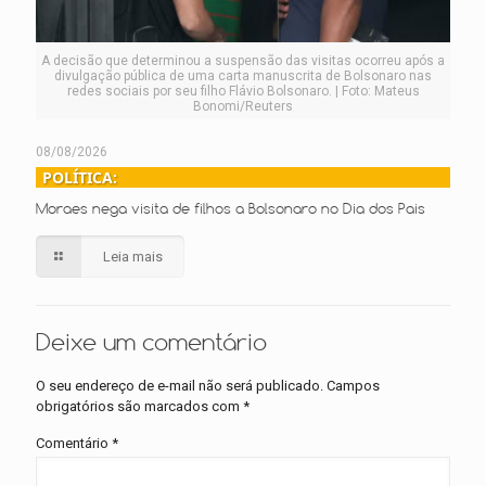
A decisão que determinou a suspensão das visitas ocorreu após a
divulgação pública de uma carta manuscrita de Bolsonaro nas
redes sociais por seu filho Flávio Bolsonaro. | Foto: Mateus
Bonomi/Reuters
08/08/2026
POLÍTICA:
Moraes nega visita de filhos a Bolsonaro no Dia dos Pais
Leia mais
Deixe um comentário
O seu endereço de e-mail não será publicado.
Campos
obrigatórios são marcados com
*
Comentário
*