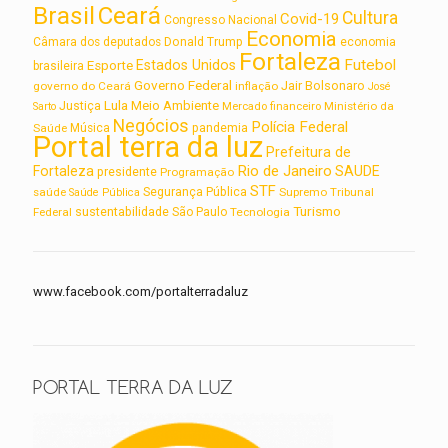
Brasil
Ceará
Cultura
Covid-19
Congresso Nacional
Economia
Câmara dos deputados
Donald Trump
economia
Fortaleza
Futebol
Estados Unidos
Esporte
brasileira
Governo Federal
Jair Bolsonaro
governo do Ceará
inflação
José
Lula
Meio Ambiente
Justiça
Ministério da
Sarto
Mercado financeiro
Negócios
Polícia Federal
Saúde
Música
pandemia
Portal terra da luz
Prefeitura de
Rio de Janeiro
Fortaleza
SAUDE
presidente
Programação
STF
saúde
Segurança Pública
Supremo Tribunal
Saúde Pública
Turismo
sustentabilidade
Federal
São Paulo
Tecnologia
www.facebook.com/portalterradaluz
PORTAL TERRA DA LUZ