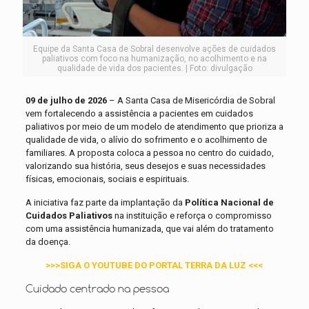
Equipe da Santa Casa de Sobral desenvolve ações de cuidados
paliativos com foco na humanização, no acolhimento e na
qualidade de vida dos pacientes. | Foto: divulgação
09 de julho de 2026
– A Santa Casa de Misericórdia de Sobral
vem fortalecendo a assistência a pacientes em cuidados
paliativos por meio de um modelo de atendimento que prioriza a
qualidade de vida, o alívio do sofrimento e o acolhimento de
familiares. A proposta coloca a pessoa no centro do cuidado,
valorizando sua história, seus desejos e suas necessidades
físicas, emocionais, sociais e espirituais.
A iniciativa faz parte da implantação da
Política Nacional de
Cuidados Paliativos
na instituição e reforça o compromisso
com uma assistência humanizada, que vai além do tratamento
da doença.
>>>SIGA O YOUTUBE DO PORTAL TERRA DA LUZ <<<
Cuidado centrado na pessoa