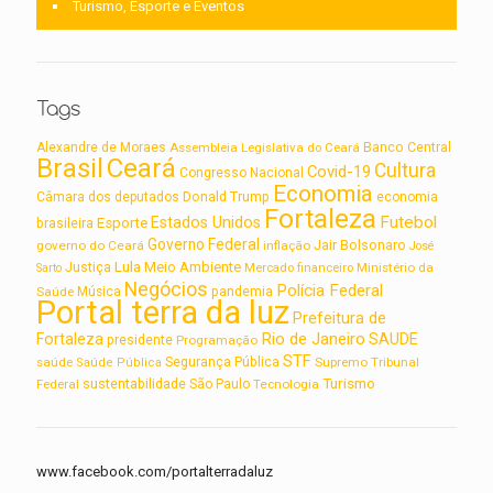
Turismo, Esporte e Eventos
Tags
Alexandre de Moraes
Assembleia Legislativa do Ceará
Banco Central
Brasil
Ceará
Cultura
Covid-19
Congresso Nacional
Economia
Câmara dos deputados
Donald Trump
economia
Fortaleza
Futebol
Estados Unidos
Esporte
brasileira
Governo Federal
Jair Bolsonaro
governo do Ceará
inflação
José
Lula
Meio Ambiente
Justiça
Ministério da
Sarto
Mercado financeiro
Negócios
Polícia Federal
Saúde
Música
pandemia
Portal terra da luz
Prefeitura de
Rio de Janeiro
Fortaleza
SAUDE
presidente
Programação
STF
saúde
Segurança Pública
Supremo Tribunal
Saúde Pública
Turismo
sustentabilidade
Federal
São Paulo
Tecnologia
www.facebook.com/portalterradaluz