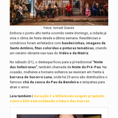
Fotos: Ismael Soares
Embora o ponto alto tenha ocorrido neste domingo, a cidade já
vivia o clima de festa desde a última semana. Residências e
comércios foram enfeitados com
bandeirinhas, imagens de
Santo Antônio, fitas coloridas e pinturas temáticas
, criando
um cenário vibrante nas ruas do
Vidéo e da Matriz
.
No sábado (31), o destaque ficou para a já tradicional
“Noite
das Solteironas”
, também chamada de
Noite do Pré-Pau
. Na
ocasião, mulheres e homens solteiros se reuniram em frente à
barraca de Socorro Luna
, onde há 25 anos são distribuídos o
famoso
chá da casca do Pau da Bandeira
e simpatias para
atrair o amor.
Leia também |
Geração Z e Millennials exigem propósito:
como o ESG está moldando o futuro das marcas