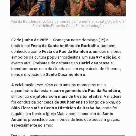
Pau da Bandeira mobiliza centenas de homens em cortejo de 6 km |
Foto: Hélio Filho/No Cariri Tem/reprodução
02 de junho de 2025
— Começou neste domingo (1º) a
tradicional
Festa de Santo Antônio de Barbalha
, também
conhecida como
Festa do Pau da Bandeira
, um dos maiores
símbolos da cultura popular nordestina. Em sua
97ª edição
, o
evento atraiu milhares de visitantes ao
Cariri cearense
e
transformou as ruas da cidade em um espetáculo de fé, cores,
sons e devoção ao
Santo Casamenteiro
.
A celebração teve início com um dos momentos mais
aguardados da festa: o
carregamento do Pau da Bandeira
,
um tronco de
jatobá com mais de três toneladas
. A madeira
foi conduzida por cerca de
300 homens
ao longo de 6 km, do
Sítio Flores até o Centro Histórico de Barbalha
, onde foi
erguida em frente à Igreja Matriz com a bandeira de
Santo
Antônio
, preenchida com nomes de fiéis que buscam graças,
especialmente no amor.
Durante