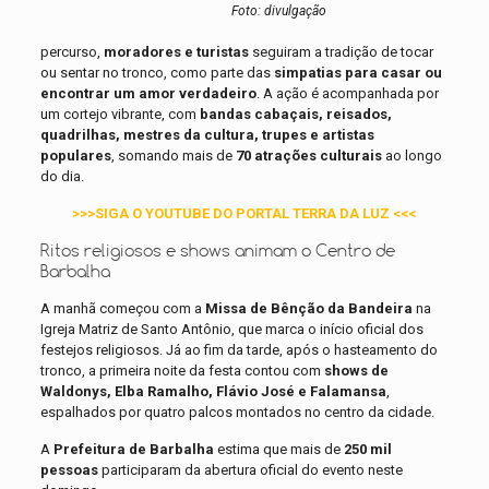
Foto: divulgação
percurso,
moradores e turistas
seguiram a tradição de tocar
ou sentar no tronco, como parte das
simpatias para casar ou
encontrar um amor verdadeiro
. A ação é acompanhada por
um cortejo vibrante, com
bandas cabaçais, reisados,
quadrilhas, mestres da cultura, trupes e artistas
populares
, somando mais de
70 atrações culturais
ao longo
do dia.
>>>SIGA O YOUTUBE DO PORTAL TERRA DA LUZ <<<
Ritos religiosos e shows animam o Centro de
Barbalha
A manhã começou com a
Missa de Bênção da Bandeira
na
Igreja Matriz de Santo Antônio, que marca o início oficial dos
festejos religiosos. Já ao fim da tarde, após o hasteamento do
tronco, a primeira noite da festa contou com
shows de
Waldonys, Elba Ramalho, Flávio José e Falamansa
,
espalhados por quatro palcos montados no centro da cidade.
A
Prefeitura de Barbalha
estima que mais de
250 mil
pessoas
participaram da abertura oficial do evento neste