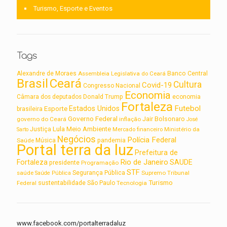
Turismo, Esporte e Eventos
Tags
Alexandre de Moraes
Assembleia Legislativa do Ceará
Banco Central
Brasil
Ceará
Cultura
Covid-19
Congresso Nacional
Economia
Câmara dos deputados
Donald Trump
economia
Fortaleza
Futebol
Estados Unidos
Esporte
brasileira
Governo Federal
Jair Bolsonaro
governo do Ceará
inflação
José
Lula
Meio Ambiente
Justiça
Ministério da
Sarto
Mercado financeiro
Negócios
Polícia Federal
Saúde
Música
pandemia
Portal terra da luz
Prefeitura de
Rio de Janeiro
Fortaleza
SAUDE
presidente
Programação
STF
saúde
Segurança Pública
Supremo Tribunal
Saúde Pública
Turismo
sustentabilidade
Federal
São Paulo
Tecnologia
www.facebook.com/portalterradaluz