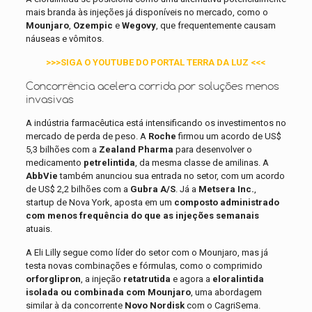
mais branda às injeções já disponíveis no mercado, como o
Mounjaro
,
Ozempic
e
Wegovy
, que frequentemente causam
náuseas e vômitos.
>>>SIGA O YOUTUBE DO PORTAL TERRA DA LUZ <<<
Concorrência acelera corrida por soluções menos
invasivas
A indústria farmacêutica está intensificando os investimentos no
mercado de perda de peso. A
Roche
firmou um acordo de US$
5,3 bilhões com a
Zealand Pharma
para desenvolver o
medicamento
petrelintida
, da mesma classe de amilinas. A
AbbVie
também anunciou sua entrada no setor, com um acordo
de US$ 2,2 bilhões com a
Gubra A/S
. Já a
Metsera Inc.
,
startup de Nova York, aposta em um
composto administrado
com menos frequência do que as injeções semanais
atuais.
A Eli Lilly segue como líder do setor com o Mounjaro, mas já
testa novas combinações e fórmulas, como o comprimido
orforglipron
, a injeção
retatrutida
e agora a
eloralintida
isolada ou combinada com Mounjaro
, uma abordagem
similar à da concorrente
Novo Nordisk
com o CagriSema.