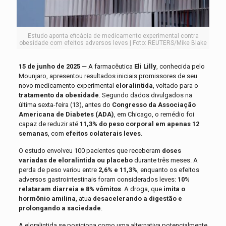
Estudo aponta eficácia de medicamento experimental contra
obesidade com efeitos adversos leves | Foto: REUTERS/Mike Blake
15 de junho de 2025
— A farmacêutica
Eli Lilly
, conhecida pelo
Mounjaro, apresentou resultados iniciais promissores de seu
novo medicamento experimental
eloralintida
, voltado para o
tratamento da obesidade
. Segundo dados divulgados na
última sexta-feira (13), antes do
Congresso da Associação
Americana de Diabetes (ADA)
, em Chicago, o remédio foi
capaz de reduzir até
11,3% do peso corporal em apenas 12
semanas
, com
efeitos colaterais leves
.
O estudo envolveu 100 pacientes que receberam
doses
variadas de eloralintida ou placebo
durante três meses. A
perda de peso variou entre
2,6% e 11,3%
, enquanto os efeitos
adversos gastrointestinais foram considerados leves:
10%
relataram diarreia e 8% vômitos
. A droga, que
imita o
hormônio amilina
, atua
desacelerando a digestão e
prolongando a saciedade
.
A eloralintida se posiciona como uma alternativa potencialmente