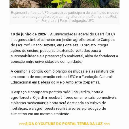
Representantes da UFC e parceiros participam do plantio de mudas
durante a inauguração do jardim agroflorestal no Campus do Pici,
em Fortaleza. | Foto: divulgação/UFC
10 de junho de 2026
– A Universidade Federal do Ceará (UFC)
inaugurou simbolicamente um jardim agroflorestal no Campus
do Pici Prof. Prisco Bezerra, em Fortaleza. O projeto integra
ações de ensino, pesquisa e extensão voltadas para a
sustentabilidade e a preservação ambiental, além de fortalecer a
conexão entre universidade e comunidade.
A cerimônia contou com o plantio de mudas e a assinatura de
um acordo de cooperação entre a UFC e a Fundação Cultural
Educacional em Defesa do Meio Ambiente (Cepema).
O espaço é composto por três módulos: jardim, horta e
agrofloresta. O jardim receberá flores ornamentais, comestíveis
e plantas medicinais; a horta será destinada ao cultivo de
hortaliças; e a agrofloresta reunirá árvores e produção de
alimentos em um mesmo ambiente.
>>>SIGA O YOUTUBE DO PORTAL TERRA DA LUZ <<<