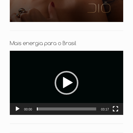
Mais energia para o Brasil
Tocador
de
vídeo
00:00
03:17