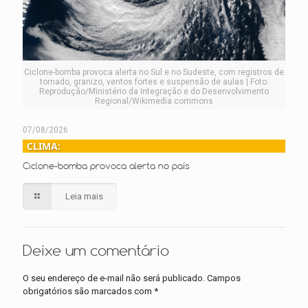
Ciclone-bomba provoca alerta no Sul e no Sudeste, com registros de
tornado, granizo, ventos fortes e suspensão de aulas | Foto:
Reprodução/Ministério da Integração e do Desenvolvimento
Regional/Wikimedia commons
07/08/2026
CLIMA:
Ciclone-bomba provoca alerta no país
Leia mais
Deixe um comentário
O seu endereço de e-mail não será publicado.
Campos
obrigatórios são marcados com
*