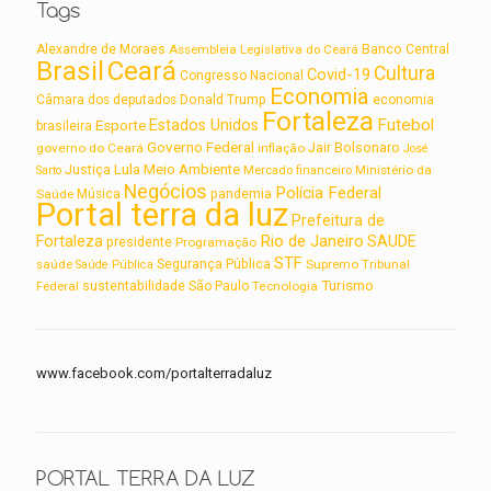
Tags
Alexandre de Moraes
Assembleia Legislativa do Ceará
Banco Central
Brasil
Ceará
Cultura
Covid-19
Congresso Nacional
Economia
Câmara dos deputados
Donald Trump
economia
Fortaleza
Futebol
Estados Unidos
Esporte
brasileira
Governo Federal
Jair Bolsonaro
governo do Ceará
inflação
José
Lula
Meio Ambiente
Justiça
Ministério da
Sarto
Mercado financeiro
Negócios
Polícia Federal
Saúde
Música
pandemia
Portal terra da luz
Prefeitura de
Rio de Janeiro
Fortaleza
SAUDE
presidente
Programação
STF
saúde
Segurança Pública
Supremo Tribunal
Saúde Pública
Turismo
sustentabilidade
Federal
São Paulo
Tecnologia
www.facebook.com/portalterradaluz
PORTAL TERRA DA LUZ