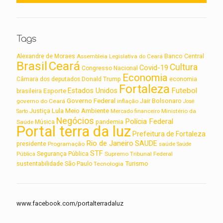
Tags
Alexandre de Moraes
Assembleia Legislativa do Ceará
Banco Central
Brasil
Ceará
Cultura
Covid-19
Congresso Nacional
Economia
Câmara dos deputados
Donald Trump
economia
Fortaleza
Futebol
Estados Unidos
Esporte
brasileira
Governo Federal
Jair Bolsonaro
governo do Ceará
inflação
José
Lula
Meio Ambiente
Justiça
Ministério da
Sarto
Mercado financeiro
Negócios
Polícia Federal
Saúde
Música
pandemia
Portal terra da luz
Prefeitura de Fortaleza
Rio de Janeiro
SAUDE
presidente
Programação
saúde
Saúde
STF
Segurança Pública
Supremo Tribunal Federal
Pública
Turismo
sustentabilidade
São Paulo
Tecnologia
www.facebook.com/portalterradaluz