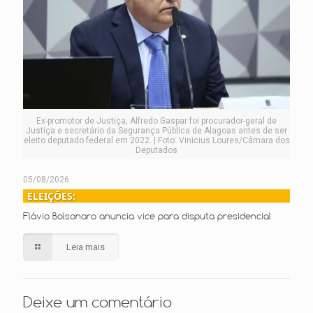
Ex-promotor de Justiça, Alfredo Gaspar foi procurador-geral de
Justiça e secretário da Segurança Pública de Alagoas antes de ser
eleito deputado federal em 2022. | Foto: Vinicius Loures/Câmara dos
Deputados
05/08/2026
ELEIÇÕES:
Flávio Bolsonaro anuncia vice para disputa presidencial
Leia mais
Deixe um comentário