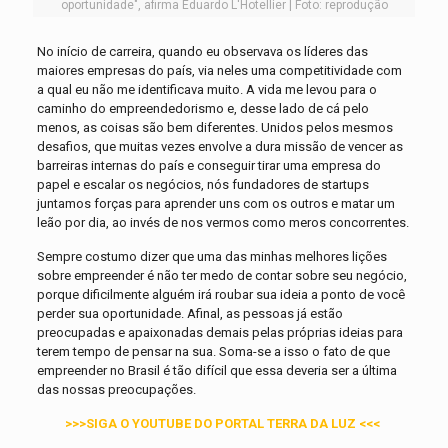
oportunidade", afirma Eduardo L'Hotellier | Foto: reprodução
No início de carreira, quando eu observava os líderes das
maiores empresas do país, via neles uma competitividade com
a qual eu não me identificava muito. A vida me levou para o
caminho do empreendedorismo e, desse lado de cá pelo
menos, as coisas são bem diferentes. Unidos pelos mesmos
desafios, que muitas vezes envolve a dura missão de vencer as
barreiras internas do país e conseguir tirar uma empresa do
papel e escalar os negócios, nós fundadores de startups
juntamos forças para aprender uns com os outros e matar um
leão por dia, ao invés de nos vermos como meros concorrentes.
Sempre costumo dizer que uma das minhas melhores lições
sobre empreender é não ter medo de contar sobre seu negócio,
porque dificilmente alguém irá roubar sua ideia a ponto de você
perder sua oportunidade. Afinal, as pessoas já estão
preocupadas e apaixonadas demais pelas próprias ideias para
terem tempo de pensar na sua. Soma-se a isso o fato de que
empreender no Brasil é tão difícil que essa deveria ser a última
das nossas preocupações.
>>>SIGA O YOUTUBE DO PORTAL TERRA DA LUZ <<<