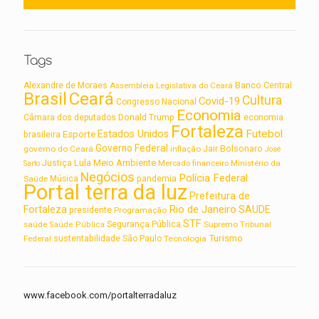
Tags
Alexandre de Moraes
Assembleia Legislativa do Ceará
Banco Central
Brasil
Ceará
Cultura
Covid-19
Congresso Nacional
Economia
Câmara dos deputados
Donald Trump
economia
Fortaleza
Futebol
Estados Unidos
Esporte
brasileira
Governo Federal
Jair Bolsonaro
governo do Ceará
inflação
José
Lula
Meio Ambiente
Justiça
Ministério da
Sarto
Mercado financeiro
Negócios
Polícia Federal
Saúde
Música
pandemia
Portal terra da luz
Prefeitura de
Rio de Janeiro
Fortaleza
SAUDE
presidente
Programação
STF
saúde
Segurança Pública
Supremo Tribunal
Saúde Pública
Turismo
sustentabilidade
Federal
São Paulo
Tecnologia
www.facebook.com/portalterradaluz