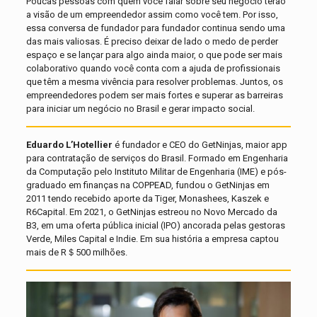
Poucas pessoas com quem você falar sobre seu negócio terão
a visão de um empreendedor assim como você tem. Por isso,
essa conversa de fundador para fundador continua sendo uma
das mais valiosas. É preciso deixar de lado o medo de perder
espaço e se lançar para algo ainda maior, o que pode ser mais
colaborativo quando você conta com a ajuda de profissionais
que têm a mesma vivência para resolver problemas. Juntos, os
empreendedores podem ser mais fortes e superar as barreiras
para iniciar um negócio no Brasil e gerar impacto social.
Eduardo L’Hotellier
é fundador e CEO do GetNinjas, maior app
para contratação de serviços do Brasil. Formado em Engenharia
da Computação pelo Instituto Militar de Engenharia (IME) e pós-
graduado em finanças na COPPEAD, fundou o GetNinjas em
2011 tendo recebido aporte da Tiger, Monashees, Kaszek e
R6Capital. Em 2021, o GetNinjas estreou no Novo Mercado da
B3, em uma oferta pública inicial (IPO) ancorada pelas gestoras
Verde, Miles Capital e Indie. Em sua história a empresa captou
mais de R＄500 milhões.