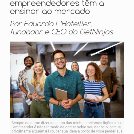
empreendedores têm a
ensinar ao mercado
Por Eduardo L’Hotellier,
fundador e CEO do GetNinjas
"Sempre costumo dizer que uma das minhas melhores lições sobre
empreender é não ter medo de contar sobre seu negócio, porque
dificilmente alguém irá roubar sua ideia a ponto de você perder sua