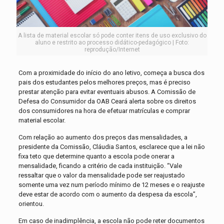
A lista de material escolar só pode conter itens de uso exclusivo do
aluno e restrito ao processo didático-pedagógico | Foto:
reprodução/Internet
Com a proximidade do início do ano letivo, começa a busca dos
pais dos estudantes pelos melhores preços, mas é preciso
prestar atenção para evitar eventuais abusos. A Comissão de
Defesa do Consumidor da OAB Ceará alerta sobre os direitos
dos consumidores na hora de efetuar matrículas e comprar
material escolar.
Com relação ao aumento dos preços das mensalidades, a
presidente da Comissão, Cláudia Santos, esclarece que a lei não
fixa teto que determine quanto a escola pode onerar a
mensalidade, ficando a critério de cada instituição. “Vale
ressaltar que o valor da mensalidade pode ser reajustado
somente uma vez num período mínimo de 12 meses e o reajuste
deve estar de acordo com o aumento da despesa da escola”,
orientou.
Em caso de inadimplência, a escola não pode reter documentos