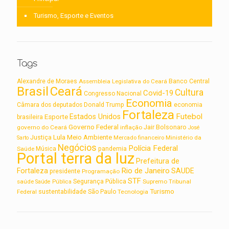
Turismo, Esporte e Eventos
Tags
Alexandre de Moraes
Assembleia Legislativa do Ceará
Banco Central
Brasil
Ceará
Cultura
Covid-19
Congresso Nacional
Economia
Câmara dos deputados
Donald Trump
economia
Fortaleza
Futebol
Estados Unidos
Esporte
brasileira
Governo Federal
Jair Bolsonaro
governo do Ceará
inflação
José
Lula
Meio Ambiente
Justiça
Ministério da
Sarto
Mercado financeiro
Negócios
Polícia Federal
Saúde
Música
pandemia
Portal terra da luz
Prefeitura de
Rio de Janeiro
Fortaleza
SAUDE
presidente
Programação
STF
saúde
Segurança Pública
Supremo Tribunal
Saúde Pública
Turismo
sustentabilidade
Federal
São Paulo
Tecnologia