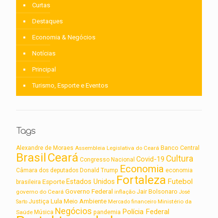
Curtas
Destaques
Economia & Negócios
Notícias
Principal
Turismo, Esporte e Eventos
Tags
Alexandre de Moraes
Assembleia Legislativa do Ceará
Banco Central
Brasil
Ceará
Cultura
Covid-19
Congresso Nacional
Economia
Câmara dos deputados
Donald Trump
economia
Fortaleza
Futebol
Estados Unidos
Esporte
brasileira
Governo Federal
Jair Bolsonaro
governo do Ceará
inflação
José
Lula
Meio Ambiente
Justiça
Ministério da
Sarto
Mercado financeiro
Negócios
Polícia Federal
Saúde
Música
pandemia