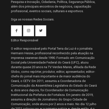
Pesquisa e Inovação, Cidadania, Política, Segurança Pública,
além dos principais encontros de negócios, capacitação
profissional, eventos sociais, culturais e esportivos.
Siga as nossas Redes Sociais.
Editor Responsável
O editor responsável pelo Portal Terra da Luz é o jornalista
Hermann Hesse, profissional reconhecido pela atuação na
imprensa cearense desde 1990. Formado em Comunicação
Social pela Universidade Federal do Ceará (UFC), atuou
durante quase 20 anos na TV Verdes Mares, afiliada da Rede
Globo, como repórter, produtor, editor, apresentador, editor-
chefe do jornal mais importante e de maior audiência do
Ceará, o CETV. Em 2011, assumiu a Coordenadoria de
Comunicação da Assembleia Legislativa do Estado do Ceará
e, dois anos depois, foi Coordenador de Comunicação
Institucional da Prefeitura de Fortaleza. Em janeiro de 2019,
assumiu a direção de Jornalismo do Grupo Cidade de
Comunicação, onde atuou por 2 anos e meio. No dia 12 julho
de 2021 colocou no ar a primeira notícia e, desde então, é o