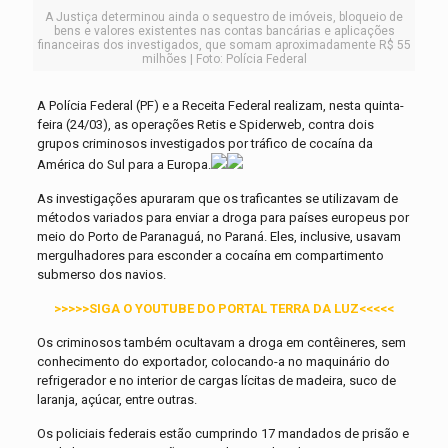
A Justiça determinou ainda o sequestro de imóveis, bloqueio de
bens e valores existentes nas contas bancárias e aplicações
financeiras dos investigados, que somam aproximadamente R$ 55
milhões | Foto: Polícia Federal
A Polícia Federal (PF) e a Receita Federal realizam, nesta quinta-
feira (24/03), as operações Retis e Spiderweb, contra dois
grupos criminosos investigados por tráfico de cocaína da
América do Sul para a Europa.
As investigações apuraram que os traficantes se utilizavam de
métodos variados para enviar a droga para países europeus por
meio do Porto de Paranaguá, no Paraná. Eles, inclusive, usavam
mergulhadores para esconder a cocaína em compartimento
submerso dos navios.
>>>>>SIGA O YOUTUBE DO PORTAL TERRA DA LUZ<<<<<
Os criminosos também ocultavam a droga em contêineres, sem
conhecimento do exportador, colocando-a no maquinário do
refrigerador e no interior de cargas lícitas de madeira, suco de
laranja, açúcar, entre outras.
Os policiais federais estão cumprindo 17 mandados de prisão e