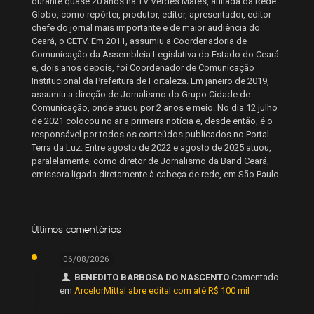
durante quase 20 anos na TV Verdes Mares, afiliada da Rede
Globo, como repórter, produtor, editor, apresentador, editor-
chefe do jornal mais importante e de maior audiência do
Ceará, o CETV. Em 2011, assumiu a Coordenadoria de
Comunicação da Assembleia Legislativa do Estado do Ceará
e, dois anos depois, foi Coordenador de Comunicação
Institucional da Prefeitura de Fortaleza. Em janeiro de 2019,
assumiu a direção de Jornalismo do Grupo Cidade de
Comunicação, onde atuou por 2 anos e meio. No dia 12 julho
de 2021 colocou no ar a primeira notícia e, desde então, é o
responsável por todos os conteúdos publicados no Portal
Terra da Luz. Entre agosto de 2022 e agosto de 2025 atuou,
paralelamente, como diretor de Jornalismo da Band Ceará,
emissora ligada diretamente à cabeça de rede, em São Paulo.
Últimos comentários
06/08/2026
BENEDITO BARBOSA DO NASCENTO
Comentado
em
ArcelorMittal abre edital com até R$ 100 mil