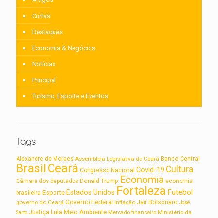
Curtas
Destaques
Economia & Negócios
Notícias
Principal
Turismo, Esporte e Eventos
Tags
Alexandre de Moraes
Assembleia Legislativa do Ceará
Banco Central
Brasil
Ceará
Cultura
Covid-19
Congresso Nacional
Economia
Câmara dos deputados
Donald Trump
economia
Fortaleza
Futebol
Estados Unidos
Esporte
brasileira
Governo Federal
Jair Bolsonaro
governo do Ceará
inflação
José
Lula
Meio Ambiente
Justiça
Ministério da
Sarto
Mercado financeiro