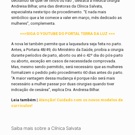
decidindo se quer ter filhos ou não”, destaca a médica cirurgiã
Andreisa Bilhar, uma das diretoras da Clínica Salvata,
especialista neste tipo de procedimento. “E nada mais
simbólico que a lei comece a valer em março, mês dedicado as
mulheres”, complementa.
>>>SIGA O YOUTUBE DO PORTAL TERRA DA LUZ <<<
A nova lei também permite que a laqueadura seja feita no parto.
Antes, a Portaria 48/49, do Ministério da Saúde, proibia a cirurgia
durante períodos de parto, aborto ou até o 42º dia do pós-parto
ou aborto, exceção em casos de necessidade comprovada.
Mas, mesmo sendo permitido, será necessário que as mulheres
formalizem o pedido pelo procedimento 60 dias antes do parto.
“A maior vantagem dessa mudança é porque não será mais
necessário a mulher passar por duas cirurgias quando tiver
indicação de cesárea”, explica Dra. Andreisa Bilhar.
Leia também |
Atenção! Cuidado com os novos modelos de
currículos!
Saiba mais sobre a Clínica Salvata