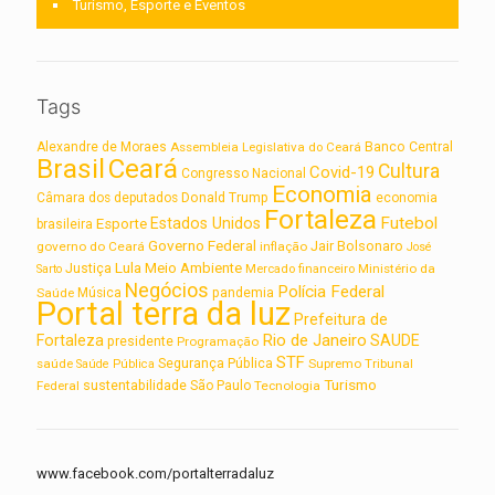
Turismo, Esporte e Eventos
Tags
Alexandre de Moraes
Assembleia Legislativa do Ceará
Banco Central
Brasil
Ceará
Cultura
Covid-19
Congresso Nacional
Economia
Câmara dos deputados
Donald Trump
economia
Fortaleza
Futebol
Estados Unidos
Esporte
brasileira
Governo Federal
Jair Bolsonaro
governo do Ceará
inflação
José
Lula
Meio Ambiente
Justiça
Ministério da
Sarto
Mercado financeiro
Negócios
Polícia Federal
Saúde
Música
pandemia
Portal terra da luz
Prefeitura de
Rio de Janeiro
Fortaleza
SAUDE
presidente
Programação
STF
saúde
Segurança Pública
Supremo Tribunal
Saúde Pública
Turismo
sustentabilidade
Federal
São Paulo
Tecnologia
www.facebook.com/portalterradaluz