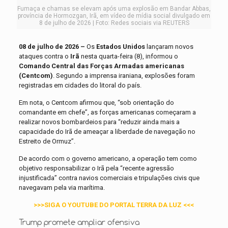
Fumaça e chamas se elevam após uma explosão em Bandar Abbas,
província de Hormozgan, Irã, em vídeo de mídia social divulgado em
8 de julho de 2026 | Foto: Redes sociais via REUTERS
08 de julho de 2026 –
Os
Estados Unidos
lançaram novos
ataques contra o
Irã
nesta quarta-feira (8), informou o
Comando Central das Forças Armadas americanas
(Centcom)
. Segundo a imprensa iraniana, explosões foram
registradas em cidades do litoral do país.
Em nota, o Centcom afirmou que, “sob orientação do
comandante em chefe”, as forças americanas começaram a
realizar novos bombardeios para “reduzir ainda mais a
capacidade do Irã de ameaçar a liberdade de navegação no
Estreito de Ormuz”.
De acordo com o governo americano, a operação tem como
objetivo responsabilizar o Irã pela “recente agressão
injustificada” contra navios comerciais e tripulações civis que
navegavam pela via marítima.
>>>SIGA O YOUTUBE DO PORTAL TERRA DA LUZ <<<
Trump promete ampliar ofensiva