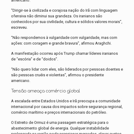
americano.
“Dirigir-se à civilizada e corajosa nação do Irã com linguagem
ofensiva não diminui sua grandeza. Os iranianos são
conhecidos por sua civilidade, cultura e sólidos valores morais”,
escreveu.
“Não respondemos à vulgaridade com vulgaridade, mas com
ações: com coragem e grande bravura”, afirmou Araghchi.
A manifestação ocorreu após Trump chamar líderes iranianos
de “escória” e de “doidos”.
“Não quero lidar com eles, são liderados por pessoas doentes e
são pessoas cruéis e violentas”, afirmou o presidente
americano.
Tensão ameaça comércio global
A escalada entre Estados Unidos e Irã preocupa a comunidade
internacional por causa dos impactos sobre segurança regional,
comércio marítimo e preços internacionais do petróleo.
O Estreito de Ormuz é uma passagem estratégica para o
abastecimento global de energia. Qualquer instabilidade
prolongada na região pode pressionar mercados, elevar custos