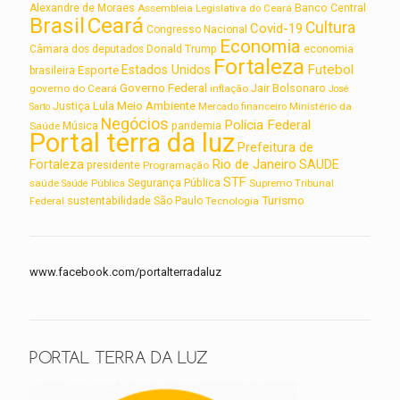
Alexandre de Moraes
Assembleia Legislativa do Ceará
Banco Central
Brasil
Ceará
Cultura
Covid-19
Congresso Nacional
Economia
Câmara dos deputados
Donald Trump
economia
Fortaleza
Futebol
Estados Unidos
Esporte
brasileira
Governo Federal
Jair Bolsonaro
governo do Ceará
inflação
José
Lula
Meio Ambiente
Justiça
Ministério da
Sarto
Mercado financeiro
Negócios
Polícia Federal
Saúde
Música
pandemia
Portal terra da luz
Prefeitura de
Rio de Janeiro
Fortaleza
SAUDE
presidente
Programação
STF
saúde
Segurança Pública
Supremo Tribunal
Saúde Pública
Turismo
sustentabilidade
Federal
São Paulo
Tecnologia
www.facebook.com/portalterradaluz
PORTAL TERRA DA LUZ