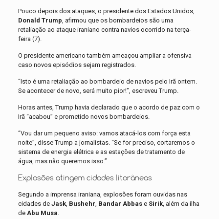
Pouco depois dos ataques, o presidente dos Estados Unidos,
Donald Trump
, afirmou que os bombardeios são uma
retaliação ao ataque iraniano contra navios ocorrido na terça-
feira (7).
O presidente americano também ameaçou ampliar a ofensiva
caso novos episódios sejam registrados.
“Isto é uma retaliação ao bombardeio de navios pelo Irã ontem.
Se acontecer de novo, será muito pior!”, escreveu Trump.
Horas antes, Trump havia declarado que o acordo de paz com o
Irã “acabou” e prometido novos bombardeios.
“Vou dar um pequeno aviso: vamos atacá-los com força esta
noite”, disse Trump a jornalistas. “Se for preciso, cortaremos o
sistema de energia elétrica e as estações de tratamento de
água, mas não queremos isso.”
Explosões atingem cidades litorâneas
Segundo a imprensa iraniana, explosões foram ouvidas nas
cidades de
Jask
,
Bushehr
,
Bandar Abbas
e
Sirik
, além da ilha
de
Abu Musa
.