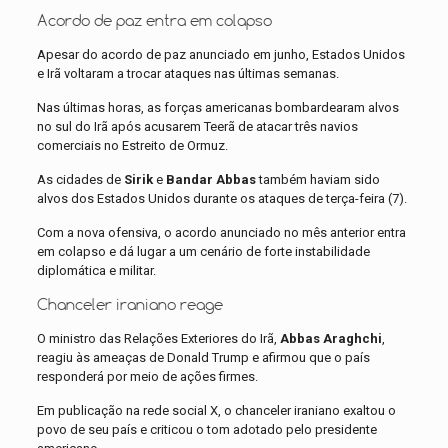
Acordo de paz entra em colapso
Apesar do acordo de paz anunciado em junho, Estados Unidos
e Irã voltaram a trocar ataques nas últimas semanas.
Nas últimas horas, as forças americanas bombardearam alvos
no sul do Irã após acusarem Teerã de atacar três navios
comerciais no Estreito de Ormuz.
As cidades de
Sirik
e
Bandar Abbas
também haviam sido
alvos dos Estados Unidos durante os ataques de terça-feira (7).
Com a nova ofensiva, o acordo anunciado no mês anterior entra
em colapso e dá lugar a um cenário de forte instabilidade
diplomática e militar.
Chanceler iraniano reage
O ministro das Relações Exteriores do Irã,
Abbas Araghchi
,
reagiu às ameaças de Donald Trump e afirmou que o país
responderá por meio de ações firmes.
Em publicação na rede social X, o chanceler iraniano exaltou o
povo de seu país e criticou o tom adotado pelo presidente