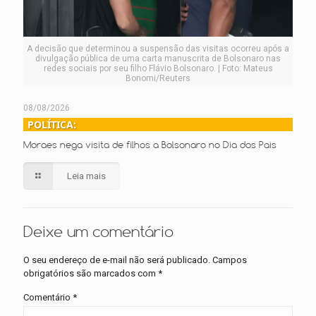
A decisão que determinou a suspensão das visitas ocorreu após a
divulgação pública de uma carta manuscrita de Bolsonaro nas
redes sociais por seu filho Flávio Bolsonaro. | Foto: Mateus
Bonomi/Reuters
08/08/2026
POLÍTICA:
Moraes nega visita de filhos a Bolsonaro no Dia dos Pais
Leia mais
Deixe um comentário
O seu endereço de e-mail não será publicado.
Campos
obrigatórios são marcados com
*
Comentário
*