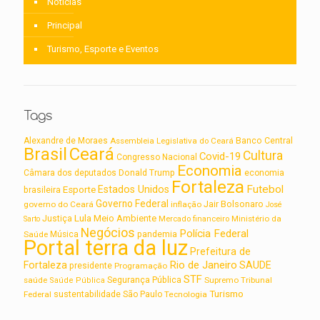
Notícias
Principal
Turismo, Esporte e Eventos
Tags
Alexandre de Moraes
Assembleia Legislativa do Ceará
Banco Central
Brasil
Ceará
Cultura
Covid-19
Congresso Nacional
Economia
Câmara dos deputados
Donald Trump
economia
Fortaleza
Futebol
Estados Unidos
Esporte
brasileira
Governo Federal
Jair Bolsonaro
governo do Ceará
inflação
José
Lula
Meio Ambiente
Justiça
Ministério da
Sarto
Mercado financeiro
Negócios
Polícia Federal
Saúde
Música
pandemia
Portal terra da luz
Prefeitura de
Rio de Janeiro
Fortaleza
SAUDE
presidente
Programação
STF
saúde
Segurança Pública
Supremo Tribunal
Saúde Pública
Turismo
sustentabilidade
Federal
São Paulo
Tecnologia