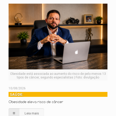
Obesidade está associada ao aumento do risco de pelo menos 13
tipos de câncer, segundo especialistas | Foto: divulgação
10/08/2026
SAÚDE:
Obesidade eleva risco de câncer
Leia mais