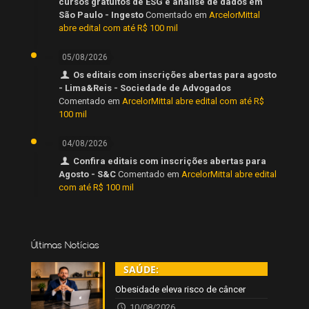
cursos gratuitos de ESG e análise de dados em
São Paulo - Ingesto
Comentado em
ArcelorMittal
abre edital com até R$ 100 mil
05/08/2026
Os editais com inscrições abertas para agosto
- Lima&Reis - Sociedade de Advogados
Comentado em
ArcelorMittal abre edital com até R$
100 mil
04/08/2026
Confira editais com inscrições abertas para
Agosto - S&C
Comentado em
ArcelorMittal abre edital
com até R$ 100 mil
Últimas Notícias
SAÚDE:
Obesidade eleva risco de câncer
10/08/2026