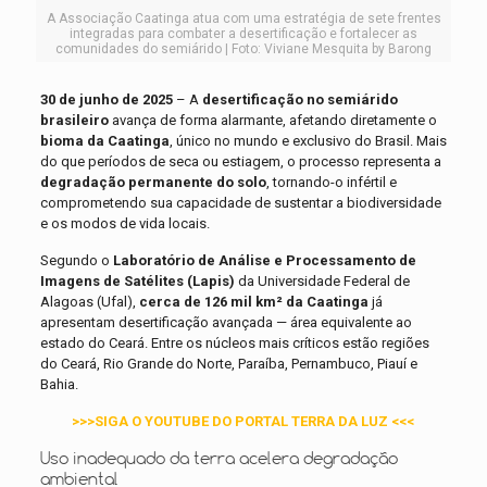
A Associação Caatinga atua com uma estratégia de sete frentes
integradas para combater a desertificação e fortalecer as
comunidades do semiárido | Foto: Viviane Mesquita by Barong
30 de junho de 2025
– A
desertificação no semiárido
brasileiro
avança de forma alarmante, afetando diretamente o
bioma da Caatinga
, único no mundo e exclusivo do Brasil. Mais
do que períodos de seca ou estiagem, o processo representa a
degradação permanente do solo
, tornando-o infértil e
comprometendo sua capacidade de sustentar a biodiversidade
e os modos de vida locais.
Segundo o
Laboratório de Análise e Processamento de
Imagens de Satélites (Lapis)
da Universidade Federal de
Alagoas (Ufal),
cerca de 126 mil km² da Caatinga
já
apresentam desertificação avançada — área equivalente ao
estado do Ceará. Entre os núcleos mais críticos estão regiões
do Ceará, Rio Grande do Norte, Paraíba, Pernambuco, Piauí e
Bahia.
>>>SIGA O YOUTUBE DO PORTAL TERRA DA LUZ <<<
Uso inadequado da terra acelera degradação
ambiental