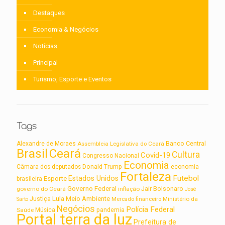
Destaques
Economia & Negócios
Notícias
Principal
Turismo, Esporte e Eventos
Tags
Alexandre de Moraes
Assembleia Legislativa do Ceará
Banco Central
Brasil
Ceará
Cultura
Covid-19
Congresso Nacional
Economia
Câmara dos deputados
Donald Trump
economia
Fortaleza
Futebol
Estados Unidos
Esporte
brasileira
Governo Federal
Jair Bolsonaro
governo do Ceará
inflação
José
Lula
Meio Ambiente
Justiça
Ministério da
Sarto
Mercado financeiro
Negócios
Polícia Federal
Saúde
Música
pandemia
Portal terra da luz
Prefeitura de