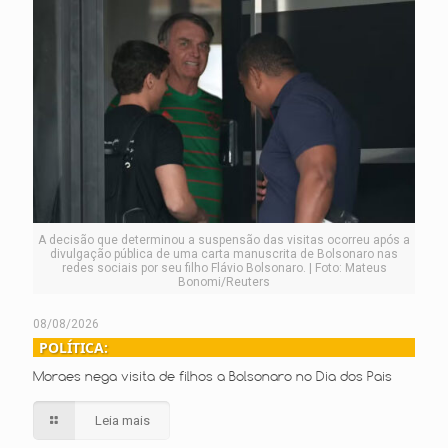
A decisão que determinou a suspensão das visitas ocorreu após a
divulgação pública de uma carta manuscrita de Bolsonaro nas
redes sociais por seu filho Flávio Bolsonaro. | Foto: Mateus
Bonomi/Reuters
08/08/2026
POLÍTICA:
Moraes nega visita de filhos a Bolsonaro no Dia dos Pais
Leia mais