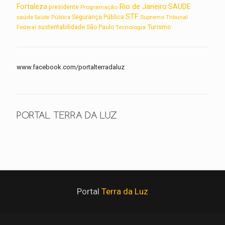
Rio de Janeiro
Fortaleza
SAUDE
presidente
Programação
STF
saúde
Segurança Pública
Supremo Tribunal
Saúde Pública
Turismo
sustentabilidade
Federal
São Paulo
Tecnologia
www.facebook.com/portalterradaluz
PORTAL TERRA DA LUZ
Portal
Terra da Luz