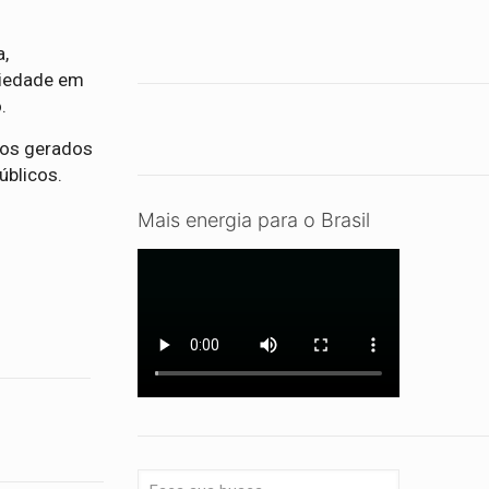
a,
ciedade em
.
zos gerados
úblicos.
Mais energia para o Brasil