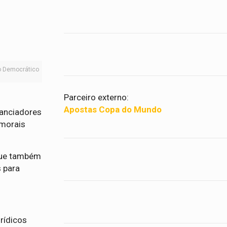
o
do Democrático
Parceiro externo:
Apostas Copa do Mundo
nanciadores
 morais
 que também
 para
rídicos