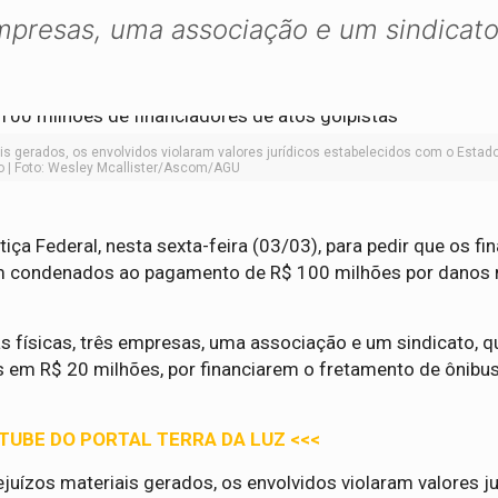
empresas, uma associação e um sindicat
is gerados, os envolvidos violaram valores jurídicos estabelecidos com o Esta
to | Foto: Wesley Mcallister/Ascom/AGU
ça Federal, nesta sexta-feira (03/03), para pedir que os fi
jam condenados ao pagamento de R$ 100 milhões por danos
s físicas, três empresas, uma associação e um sindicato,
 em R$ 20 milhões, por financiarem o fretamento de ônibus
UTUBE DO PORTAL TERRA DA LUZ <<<
juízos materiais gerados, os envolvidos violaram valores ju