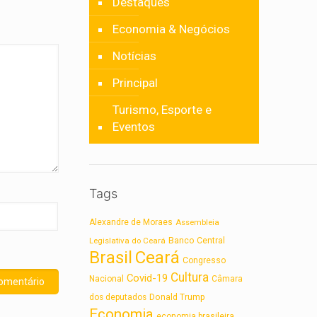
Destaques
Economia & Negócios
Notícias
Principal
Turismo, Esporte e
Eventos
Tags
Alexandre de Moraes
Assembleia
Legislativa do Ceará
Banco Central
Brasil
Ceará
Congresso
Cultura
Covid-19
Nacional
Câmara
dos deputados
Donald Trump
Economia
economia brasileira