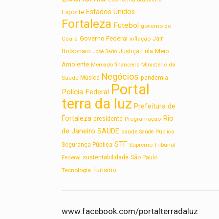
Estados Unidos
Esporte
Fortaleza
Futebol
governo do
Governo Federal
Jair
Ceará
inflação
Lula
Bolsonaro
Meio
Justiça
José Sarto
Ambiente
Ministério da
Mercado financeiro
Negócios
Saúde
Música
pandemia
Portal
Polícia Federal
terra da luz
Prefeitura de
Rio
Fortaleza
presidente
Programação
de Janeiro
SAUDE
saúde
Saúde Pública
STF
Segurança Pública
Supremo Tribunal
sustentabilidade
Federal
São Paulo
Turismo
Tecnologia
www.facebook.com/portalterradaluz