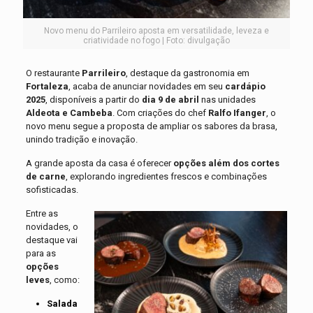
Novo menu do Parrileiro aposta em versatilidade, leveza e
criatividade no fogo | Foto: divulgação
O restaurante
Parrileiro
, destaque da gastronomia em
Fortaleza
, acaba de anunciar novidades em seu
cardápio
2025
, disponíveis a partir do
dia 9 de abril
nas unidades
Aldeota e Cambeba
. Com criações do chef
Ralfo Ifanger
, o
novo menu segue a proposta de ampliar os sabores da brasa,
unindo tradição e inovação.
A grande aposta da casa é oferecer
opções além dos cortes
de carne
, explorando ingredientes frescos e combinações
sofisticadas.
Entre as
novidades, o
destaque vai
para as
opções
leves
, como:
Salada