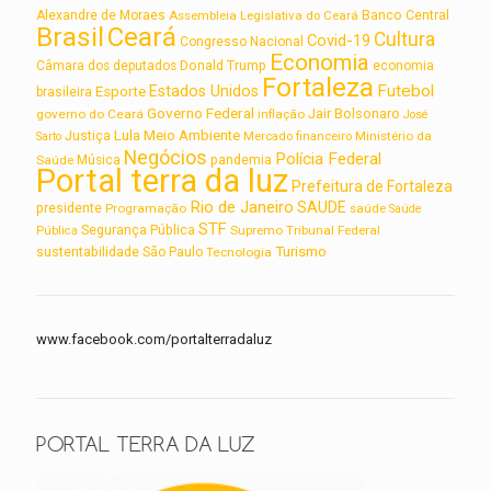
Alexandre de Moraes
Assembleia Legislativa do Ceará
Banco Central
Brasil
Ceará
Cultura
Covid-19
Congresso Nacional
Economia
Câmara dos deputados
Donald Trump
economia
Fortaleza
Futebol
Estados Unidos
Esporte
brasileira
Governo Federal
Jair Bolsonaro
governo do Ceará
inflação
José
Lula
Meio Ambiente
Justiça
Ministério da
Sarto
Mercado financeiro
Negócios
Polícia Federal
Saúde
Música
pandemia
Portal terra da luz
Prefeitura de Fortaleza
Rio de Janeiro
SAUDE
presidente
Programação
saúde
Saúde
STF
Segurança Pública
Supremo Tribunal Federal
Pública
Turismo
sustentabilidade
São Paulo
Tecnologia
www.facebook.com/portalterradaluz
PORTAL TERRA DA LUZ