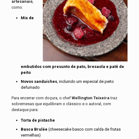
artesanais
,
como:
Mix de
embutidos com presunto de pato, bresaola e patê de
peito
Novos sanduíches
, incluindo um especial de peito
defumado
Para encerrar com doçura, o chef
Wellington Teixeira
traz
sobremesas que equilibram o clássico e o autoral, com
destaque para:
Torta de pistache
Basca Brulée
(cheesecake basco com calda de frutas
vermelhas)