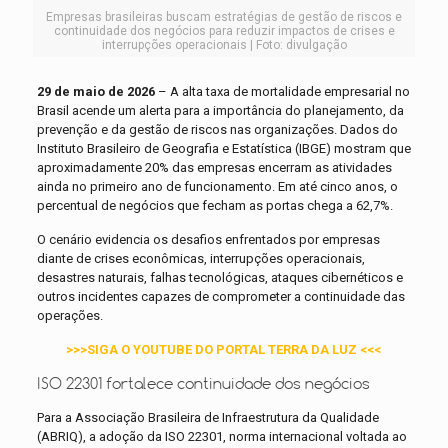
Empresas brasileiras buscam estratégias de gestão de riscos e
continuidade dos negócios para reduzir impactos de crises e
interrupções operacionais | Foto: divulgação
29 de maio de 2026
– A alta taxa de mortalidade empresarial no
Brasil acende um alerta para a importância do planejamento, da
prevenção e da gestão de riscos nas organizações. Dados do
Instituto Brasileiro de Geografia e Estatística (IBGE) mostram que
aproximadamente 20% das empresas encerram as atividades
ainda no primeiro ano de funcionamento. Em até cinco anos, o
percentual de negócios que fecham as portas chega a 62,7%.
O cenário evidencia os desafios enfrentados por empresas
diante de crises econômicas, interrupções operacionais,
desastres naturais, falhas tecnológicas, ataques cibernéticos e
outros incidentes capazes de comprometer a continuidade das
operações.
>>>SIGA O YOUTUBE DO PORTAL TERRA DA LUZ <<<
ISO 22301 fortalece continuidade dos negócios
Para a Associação Brasileira de Infraestrutura da Qualidade
(ABRIQ), a adoção da ISO 22301, norma internacional voltada ao