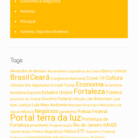
Economia & Negócios
Notícias
Principal
Turismo, Esporte e Eventos
Tags
Alexandre de Moraes
Assembleia Legislativa do Ceará
Banco Central
Brasil
Ceará
Cultura
Covid-19
Congresso Nacional
Economia
Câmara dos deputados
Donald Trump
economia
Fortaleza
Futebol
Estados Unidos
Esporte
brasileira
Governo Federal
Jair Bolsonaro
governo do Ceará
inflação
José
Lula
Meio Ambiente
Justiça
Ministério da
Sarto
Mercado financeiro
Negócios
Polícia Federal
Saúde
Música
pandemia
Portal terra da luz
Prefeitura de
Rio de Janeiro
Fortaleza
SAUDE
presidente
Programação
STF
saúde
Segurança Pública
Supremo Tribunal
Saúde Pública
Turismo
sustentabilidade
Federal
São Paulo
Tecnologia