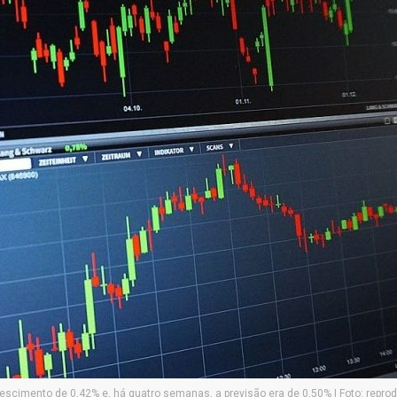
scimento de 0,42% e, há quatro semanas, a previsão era de 0,50% | Foto: repro