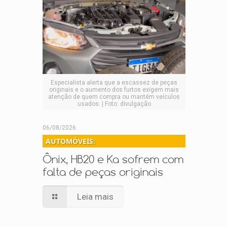
Especialista alerta que a escassez de peças
originais e o aumento dos furtos exigem mais
atenção de quem compra ou mantém veículos
usados. | Foto: divulgação
06/08/2026
AUTOMÓVEIS:
Ônix, HB20 e Ka sofrem com
falta de peças originais
Leia mais