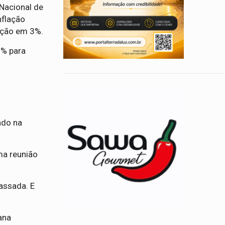
 Nacional de
nflação
ação em 3%.
1% para
ado na
ma reunião
assada. E
ana