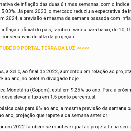
mativa de inflação das duas últimas semanas, com o Índice
,03%. Já para 2023, o mercado reduziu a expectativa de i
 Em 2024, a previsão é mesma da semana passada com infl
 inflação oficial do país, também variou para baixo, de 10,0
 consecutivas de alta da projeção.
UTUBE DO PORTAL TERRA DA LUZ <<<<<
s, a Selic, ao final de 2022, aumentou em relação ao projet
 ao ano, no boletim divulgado hoje.
ítica Monetária (Copom), está em 9,25% ao ano. Para a próxi
 deve elevar a taxa em 1,5 ponto percentual.
a básica caia para 8% ao ano, a mesma previsão da semana p
ao ano, projeção que repete a da semana anterior.
lar em 2022 também se manteve igual ao projetado na sem