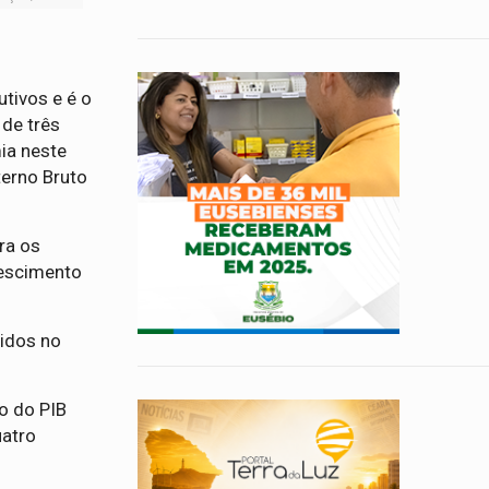
tivos e é o
 de três
ia neste
erno Bruto
ra os
rescimento
idos no
o do PIB
uatro